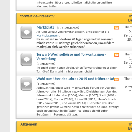
Forums
Interessenten über dieses tolle Event diskutieren und ihre
anzeige
Meinung äußern.
torwart.de-Interaktiv
Th
Be
Marktplatz
Them
(124 Betrachter)
RSS-
5
An- und Verkauf von Privatanbietern. Bitte beachtet die
Feed
Beitr
Marktplatzregeln
.
dieses
Ihr müsst seit mindestens 90 Tagen angemeldet sein und
25
Forums
mindestens 100 Beiträge geschrieben haben, um auf dem
anzeige
Marktplatz aktiv werden zu können!
Torwart-Wechselbörse und Torwarttrainer-
Them
RSS-
1
Vermittlung
Feed
Beitr
(2 Betrachter)
dieses
3
Ihr sucht einen neuen Verein, einen Torwarttrainer oder einen
Forums
Torhüter? Dann seid ihr hier genau richtig!
anzeige
Wahl zum User des Jahres 2015 und früherer Jahre
Them
RSS-
(1 Betrachter)
Feed
Beitr
Jedes Jahr im Januar wird im torwart.de-Forum der User des
dieses
2
Jahres von allen Mitgliedern gewählt. Die bisherigen User des
Forums
Jahres sind: Undertaker (2006), Meister (2007), Stetti (2008),
anzeige
Luke (2009), Manuel (2010), Tobias 30 (2011), HannSchuach
(2012 sowie 2013) und xirram (2014). Die besten drei User
gewinnen jeweils Gutscheine für den torwart.de-Shop. Strengt
euch an und haut in die Tasten - es lohnt sich mit guten
Beiträgen im Forum zu glänzen.
Allgemein
Th
Be