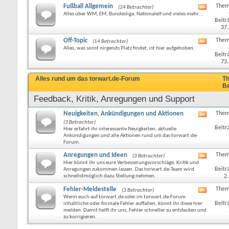
Fußball Allgemein
Them
(24 Betrachter)
RSS-
Alles über WM, EM, Bundesliga, Nationalelf und vieles mehr...
Feed
Beitr
dieses
37
Forums
anzeige
Off-Topic
Them
(14 Betrachter)
RSS-
Alles, was sonst nirgends Platz findet, ist hier aufgehoben.
Feed
Beitr
dieses
73
Forums
anzeige
Alles rund um das torwart.de-Forum
Th
Be
Feedback, Kritik, Anregungen und Support
Neuigkeiten, Ankündigungen und Aktionen
Them
RSS-
(3 Betrachter)
Feed
Beitr
Hier erfahrt ihr interessante Neuigkeiten, aktuelle
dieses
Ankündigungen und alle Aktionen rund um das torwart.de-
Forums
Forum.
anzeige
Anregungen und Ideen
Them
(3 Betrachter)
RSS-
Hier könnt ihr uns eure Verbesserungsvorschläge, Kritik und
Feed
Beitr
Anregungen zukommen lassen. Das torwart.de-Team wird
dieses
schnellstmöglich dazu Stellung nehmen.
2
Forums
anzeige
Fehler-Meldestelle
Them
(3 Betrachter)
RSS-
Wenn euch auf torwart.de oder im torwart.de-Forum
Feed
Beitr
inhaltliche oder formale Fehler auffallen, könnt ihr diese hier
dieses
melden. Damit helft ihr uns, Fehler schneller zu entdecken und
Forums
zu korrigieren.
anzeige