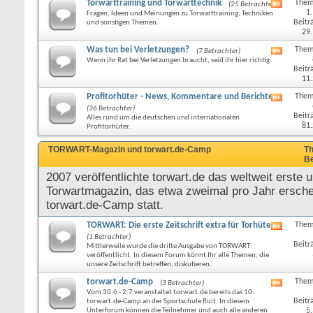
Torwarttraining und Torwarttechnik
Them
(25 Betrachter)
RSS-
1
Fragen, Ideen und Meinungen zu Torwarttraining, Techniken
Feed
Beitr
und sonstigen Themen.
dieses
29
Forums
anzeige
Was tun bei Verletzungen?
Them
(7 Betrachter)
RSS-
Wenn ihr Rat bei Verletzungen braucht, seid ihr hier richtig.
Feed
Beitr
dieses
11
Forums
anzeige
Profitorhüter - News, Kommentare und Berichte
Them
RSS-
(36 Betrachter)
Feed
Beitr
Alles rund um die deutschen und internationalen
dieses
81
Profitorhüter.
Forums
anzeige
TORWART-Magazin und torwart.de-Camp
Th
Be
2007 veröffentlichte torwart.de das weltweit erste u
Torwartmagazin, das etwa zweimal pro Jahr erschei
torwart.de-Camp statt.
TORWART: Die erste Zeitschrift extra für Torhüter
Them
RSS-
(1 Betrachter)
Feed
Beitr
Mittlerweile wurde die dritte Ausgabe von TORWART
dieses
veröffentlicht. In diesem Forum könnt Ihr alle Themen, die
Forums
unsere Zeitschrift betreffen, diskutieren.
anzeige
torwart.de-Camp
Them
(3 Betrachter)
RSS-
Vom 30.6 - 2.7 veranstaltet torwart.de bereits das 10.
Feed
Beitr
torwart.de-Camp an der Sportschule Ruit. In diesem
dieses
Unterforum können die Teilnehmer und auch alle anderen
5