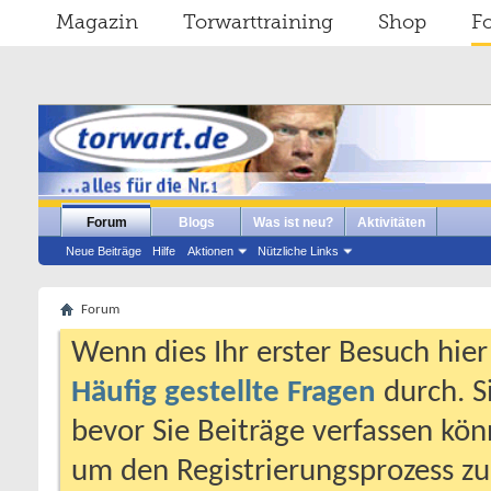
Magazin
Torwarttraining
Shop
F
Forum
Blogs
Was ist neu?
Aktivitäten
Neue Beiträge
Hilfe
Aktionen
Nützliche Links
Forum
Wenn dies Ihr erster Besuch hier i
Häufig gestellte Fragen
durch. S
bevor Sie Beiträge verfassen könn
um den Registrierungsprozess zu 