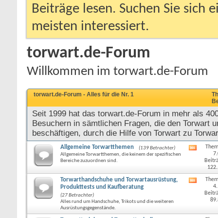
Beiträge lesen. Suchen Sie sich 
meisten interessiert.
torwart.de-Forum
Willkommen im torwart.de-Forum
torwart.de-Forum - Alles für die Nr. 1
Th
Be
Seit 1999 hat das torwart.de-Forum in mehr als 40
Besuchern in sämtlichen Fragen, die den Torwart u
beschäftigen, durch die Hilfe von Torwart zu Torwar
Allgemeine Torwartthemen
Them
(139 Betrachter)
RSS-
7
Allgemeine Torwartthemen, die keinem der spezifischen
Feed
Beitr
Bereiche zuzuordnen sind.
dieses
122
Forums
anzeige
Torwarthandschuhe und Torwartausrüstung,
Them
RSS-
4
Produkttests und Kaufberatung
Feed
Beitr
(27 Betrachter)
dieses
89
Alles rund um Handschuhe, Trikots und die weiteren
Forums
Ausrüstungsgegenstände.
anzeige