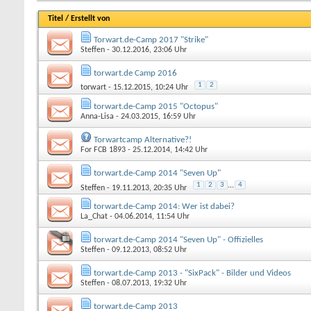
Titel
/
Erstellt von
Torwart.de-Camp 2017 "Strike"
Steffen
- 30.12.2016, 23:06 Uhr
torwart.de Camp 2016
1
2
torwart
- 15.12.2015, 10:24 Uhr
torwart.de-Camp 2015 "Octopus"
Anna-Lisa
- 24.03.2015, 16:59 Uhr
Torwartcamp Alternative?!
For FCB 1893
- 25.12.2014, 14:42 Uhr
torwart.de-Camp 2014 "Seven Up"
1
2
3
...
4
Steffen
- 19.11.2013, 20:35 Uhr
torwart.de-Camp 2014: Wer ist dabei?
La_Chat
- 04.06.2014, 11:54 Uhr
torwart.de-Camp 2014 "Seven Up" - Offizielles
Steffen
- 09.12.2013, 08:52 Uhr
torwart.de-Camp 2013 - "SixPack" - Bilder und Videos
Steffen
- 08.07.2013, 19:32 Uhr
torwart.de-Camp 2013