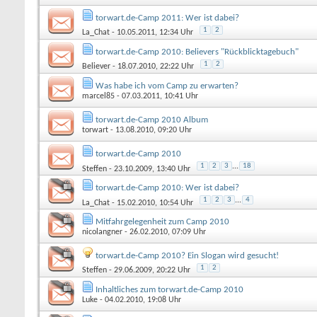
torwart.de-Camp 2011: Wer ist dabei?
1
2
La_Chat
- 10.05.2011, 12:34 Uhr
torwart.de-Camp 2010: Believers "Rückblicktagebuch"
1
2
Believer
- 18.07.2010, 22:22 Uhr
Was habe ich vom Camp zu erwarten?
marcel85
- 07.03.2011, 10:41 Uhr
torwart.de-Camp 2010 Album
torwart
- 13.08.2010, 09:20 Uhr
torwart.de-Camp 2010
1
2
3
...
18
Steffen
- 23.10.2009, 13:40 Uhr
torwart.de-Camp 2010: Wer ist dabei?
1
2
3
...
4
La_Chat
- 15.02.2010, 10:54 Uhr
Mitfahrgelegenheit zum Camp 2010
nicolangner
- 26.02.2010, 07:09 Uhr
torwart.de-Camp 2010? Ein Slogan wird gesucht!
1
2
Steffen
- 29.06.2009, 20:22 Uhr
Inhaltliches zum torwart.de-Camp 2010
Luke
- 04.02.2010, 19:08 Uhr