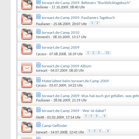
torwart.de-Camp 2009: Believers "Rückblicktagebuch"
Believer
- 17.10.2009, 08:40 Uhr
torwart.de-Camp 2009: Paulianers Tagebuch
1
2
Paulianer
- 25.06.2009, 20:07 Uhr
torwart.de-Camp 2010
Steven01
- 08.10.2009, 13:17 Uhr
torwart.de-Camp 2009
1
2
3
...
21
Cycoco
- 07.08.2008, 16:39 Uhr
torwart.de-Camp 2009 Album
torwart
- 04.07.2009, 08:20 Uhr
Materialtest beim torwart.de-Camp 2009
Cycoco
- 03.07.2009, 14:22 Uhr
torwart.de-Camp 2009: Was hat euch gut gefallen, was geh
Paulianer
- 28.06.2009, 21:19 Uhr
torwart.de-Camp 2009 - Wer ist dabei?
1
2
3
...
5
Stetti
- 01.02.2009, 17:14 Uhr
Camp-Geflüster
1
2
3
...
6
torwart
- 14.07.2008, 12:41 Uhr