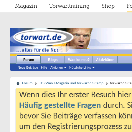
Magazin
Torwarttraining
Shop
F
Forum
Blogs
Was ist neu?
Aktivitäten
Neue Beiträge
Hilfe
Aktionen
Nützliche Links
Forum
TORWART-Magazin und torwart.de-Camp
torwart.de-C
Wenn dies Ihr erster Besuch hier i
Häufig gestellte Fragen
durch. S
bevor Sie Beiträge verfassen könn
um den Registrierungsprozess zu 