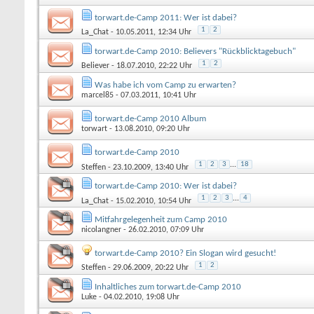
torwart.de-Camp 2011: Wer ist dabei?
1
2
La_Chat
- 10.05.2011, 12:34 Uhr
torwart.de-Camp 2010: Believers "Rückblicktagebuch"
1
2
Believer
- 18.07.2010, 22:22 Uhr
Was habe ich vom Camp zu erwarten?
marcel85
- 07.03.2011, 10:41 Uhr
torwart.de-Camp 2010 Album
torwart
- 13.08.2010, 09:20 Uhr
torwart.de-Camp 2010
1
2
3
...
18
Steffen
- 23.10.2009, 13:40 Uhr
torwart.de-Camp 2010: Wer ist dabei?
1
2
3
...
4
La_Chat
- 15.02.2010, 10:54 Uhr
Mitfahrgelegenheit zum Camp 2010
nicolangner
- 26.02.2010, 07:09 Uhr
torwart.de-Camp 2010? Ein Slogan wird gesucht!
1
2
Steffen
- 29.06.2009, 20:22 Uhr
Inhaltliches zum torwart.de-Camp 2010
Luke
- 04.02.2010, 19:08 Uhr