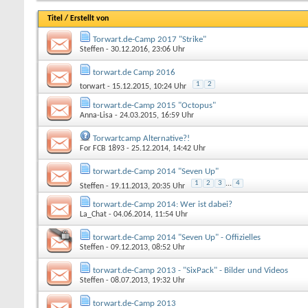
Titel
/
Erstellt von
Torwart.de-Camp 2017 "Strike"
Steffen
- 30.12.2016, 23:06 Uhr
torwart.de Camp 2016
1
2
torwart
- 15.12.2015, 10:24 Uhr
torwart.de-Camp 2015 "Octopus"
Anna-Lisa
- 24.03.2015, 16:59 Uhr
Torwartcamp Alternative?!
For FCB 1893
- 25.12.2014, 14:42 Uhr
torwart.de-Camp 2014 "Seven Up"
1
2
3
...
4
Steffen
- 19.11.2013, 20:35 Uhr
torwart.de-Camp 2014: Wer ist dabei?
La_Chat
- 04.06.2014, 11:54 Uhr
torwart.de-Camp 2014 "Seven Up" - Offizielles
Steffen
- 09.12.2013, 08:52 Uhr
torwart.de-Camp 2013 - "SixPack" - Bilder und Videos
Steffen
- 08.07.2013, 19:32 Uhr
torwart.de-Camp 2013