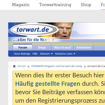
Magazin
Torwarttraining
Shop
F
Forum
Blogs
Was ist neu?
Aktivitäten
Neue Beiträge
Hilfe
Aktionen
Nützliche Links
Forum
TORWART-Magazin und torwart.de-Camp
torwart.de-C
Wenn dies Ihr erster Besuch hier i
Häufig gestellte Fragen
durch. S
bevor Sie Beiträge verfassen könn
um den Registrierungsprozess zu 