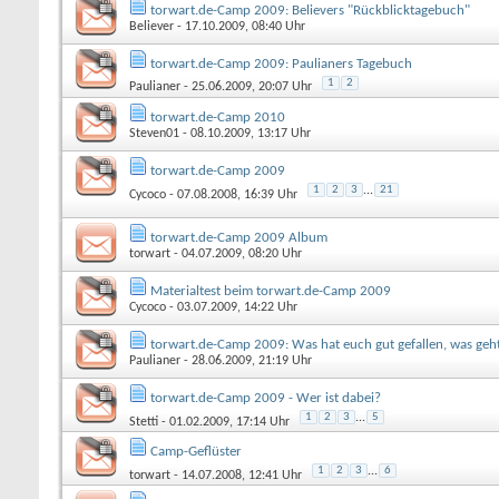
torwart.de-Camp 2009: Believers "Rückblicktagebuch"
Believer
- 17.10.2009, 08:40 Uhr
torwart.de-Camp 2009: Paulianers Tagebuch
1
2
Paulianer
- 25.06.2009, 20:07 Uhr
torwart.de-Camp 2010
Steven01
- 08.10.2009, 13:17 Uhr
torwart.de-Camp 2009
1
2
3
...
21
Cycoco
- 07.08.2008, 16:39 Uhr
torwart.de-Camp 2009 Album
torwart
- 04.07.2009, 08:20 Uhr
Materialtest beim torwart.de-Camp 2009
Cycoco
- 03.07.2009, 14:22 Uhr
torwart.de-Camp 2009: Was hat euch gut gefallen, was geh
Paulianer
- 28.06.2009, 21:19 Uhr
torwart.de-Camp 2009 - Wer ist dabei?
1
2
3
...
5
Stetti
- 01.02.2009, 17:14 Uhr
Camp-Geflüster
1
2
3
...
6
torwart
- 14.07.2008, 12:41 Uhr