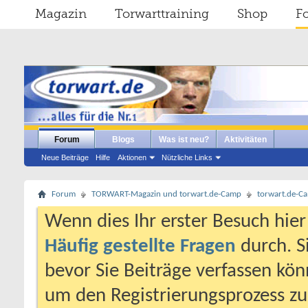
Magazin
Torwarttraining
Shop
F
Forum
Blogs
Was ist neu?
Aktivitäten
Neue Beiträge
Hilfe
Aktionen
Nützliche Links
Forum
TORWART-Magazin und torwart.de-Camp
torwart.de-C
Wenn dies Ihr erster Besuch hier i
Häufig gestellte Fragen
durch. S
bevor Sie Beiträge verfassen könn
um den Registrierungsprozess zu 