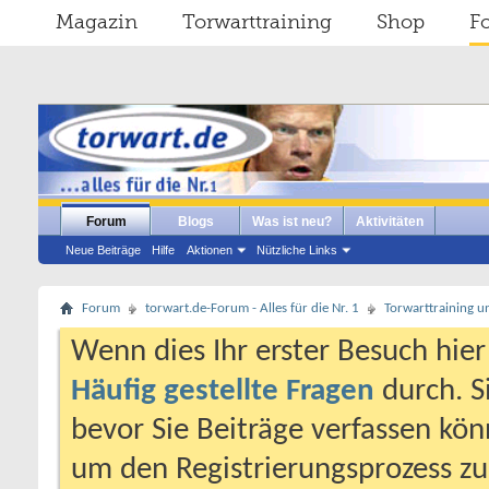
Magazin
Torwarttraining
Shop
F
Forum
Blogs
Was ist neu?
Aktivitäten
Neue Beiträge
Hilfe
Aktionen
Nützliche Links
Forum
torwart.de-Forum - Alles für die Nr. 1
Torwarttraining u
Wenn dies Ihr erster Besuch hier i
Häufig gestellte Fragen
durch. S
bevor Sie Beiträge verfassen könn
um den Registrierungsprozess zu 