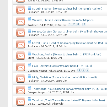
Tobias
- 21.03.2007, 13:45 Uhr
Straub, Stephan (Torwarttrainer bei Alemannia Aachen)
Paulianer
- 08.04.2007, 10:16 Uhr
Wessels, Stefan (Torwarttrainer beim SV Meppen)
1
2
3
...
4
Kristofer
- 14.11.2006, 10:36 Uhr
Herzog, Carsten (Torwarttrainer beim SV Wilhelmshaven u
Paulianer
- 13.07.2012, 12:19 Uhr
Leitert, Hans (Head of Goalkeeping Development bei Red Bul
Paulianer
- 08.06.2012, 19:20 Uhr
Wachter, Andre (Torwarttrainer beim 1. FFC Frankfurt)
Stetti
- 16.06.2011, 10:29 Uhr
Hain, Mathias (Torwarttrainer beim FC St. Pauli)
1
2
3
B Jugend Keeper
- 06.10.2006, 11:12 Uhr
Maly, Christian (Torwarttrainer beim VfL Bochum II)
Paulianer
- 19.09.2007, 15:50 Uhr
Thomforde, Klaus (Jugend-Torwarttrainer beim FC St. Pauli)
Cologne Keeper
- 17.02.2010, 17:04 Uhr
Tapalovic, Toni (Torwarttrainer beim FC Bayern München)
Bela.B
- 22.03.2008, 08:59 Uhr