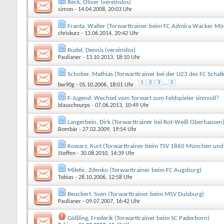
Reck, Oliver (vereinslos)
simon
- 14.04.2008, 20:03 Uhr
Franta, Walter (Torwarttrainer beim FC Admira Wacker Mö
chriskurz
- 13.06.2014, 20:42 Uhr
Rudel, Dennis (vereinslos)
Paulianer
- 13.10.2013, 18:10 Uhr
Schober, Mathias (Torwarttrainer bei der U23 des FC Schal
1
2
3
...
5
bw90g
- 05.10.2006, 18:01 Uhr
F-Jugend: Wechsel vom Torwart zum Feldspieler sinnvoll?
blauschnurps
- 07.06.2013, 10:49 Uhr
Langerbein, Dirk (Torwarttrainer bei Rot-Weiß Oberhausen
Bombär
- 27.02.2009, 19:54 Uhr
Kowarz, Kurt (Torwarttrainer beim TSV 1860 München und
Steffen
- 30.08.2010, 14:39 Uhr
Miletic, Zdenko (Torwarttrainer beim FC Augsburg)
Tobias
- 28.10.2006, 12:58 Uhr
Beuckert, Sven (Torwarttrainer beim MSV Duisburg)
Paulianer
- 09.07.2007, 16:42 Uhr
Gößling, Frederik (Torwarttrainer beim SC Paderborn)