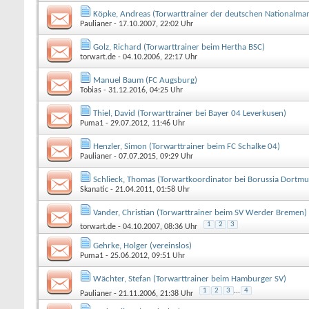
Köpke, Andreas (Torwarttrainer der deutschen Nationalma
Paulianer
- 17.10.2007, 22:02 Uhr
Golz, Richard (Torwarttrainer beim Hertha BSC)
torwart.de
- 04.10.2006, 22:17 Uhr
Manuel Baum (FC Augsburg)
Tobias
- 31.12.2016, 04:25 Uhr
Thiel, David (Torwarttrainer bei Bayer 04 Leverkusen)
Puma1
- 29.07.2012, 11:46 Uhr
Henzler, Simon (Torwarttrainer beim FC Schalke 04)
Paulianer
- 07.07.2015, 09:29 Uhr
Schlieck, Thomas (Torwartkoordinator bei Borussia Dortm
Skanatic
- 21.04.2011, 01:58 Uhr
Vander, Christian (Torwarttrainer beim SV Werder Bremen)
1
2
3
torwart.de
- 04.10.2007, 08:36 Uhr
Gehrke, Holger (vereinslos)
Puma1
- 25.06.2012, 09:51 Uhr
Wächter, Stefan (Torwarttrainer beim Hamburger SV)
1
2
3
...
4
Paulianer
- 21.11.2006, 21:38 Uhr