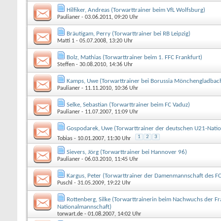
Hilfiker, Andreas (Torwarttrainer beim VfL Wolfsburg)
Paulianer
- 03.06.2011, 09:20 Uhr
Bräutigam, Perry (Torwarttrainer bei RB Leipzig)
Matti 1
- 05.07.2008, 13:20 Uhr
Bolz, Mathias (Torwarttrainer beim 1. FFC Frankfurt)
Steffen
- 30.08.2010, 14:36 Uhr
Kamps, Uwe (Torwarttrainer bei Borussia Mönchengladbac
Paulianer
- 11.11.2010, 10:36 Uhr
Selke, Sebastian (Torwarttrainer beim FC Vaduz)
Paulianer
- 11.07.2007, 11:09 Uhr
Gospodarek, Uwe (Torwarttrainer der deutschen U21-Nati
1
2
3
Tobias
- 10.01.2007, 11:30 Uhr
Sievers, Jörg (Torwarttrainer bei Hannover 96)
Paulianer
- 06.03.2010, 11:45 Uhr
Kargus, Peter (Torwarttrainer der Damenmannschaft des 
Puschl
- 31.05.2009, 19:22 Uhr
Rottenberg, Silke (Torwarttrainerin beim Nachwuchs der F
Nationalmannschaft)
torwart.de
- 01.08.2007, 14:02 Uhr