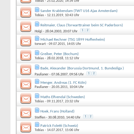
Tobias
- 25.02.2020, 14:34 Uhr
Sander Krabbendam (TWT U16 Ajax Amsterdam)
Tobias
- 12.11.2019, 10:43 Uhr
Reitmaier, Claus (Torwarttrainer beim SC Paderborn)
1
2
Holgi
- 28.04.2003, 20:07 Uhr
Michael Rechner (TSG 1899 Hoffenheim)
torwart
- 09.07.2015, 14:05 Uhr
Greiber, Peter (Bochum)
Tobias
- 28.02.2018, 11:12 Uhr
Bade, Alexander (Borussia Dortmund, 1. Bundesliga )
1
2
Paulianer
- 07.06.2007, 09:56 Uhr
Menger, Andreas (1. FC Köln)
Paulianer
- 20.05.2011, 10:04 Uhr
Maths Elfvendal (Schweden)
Tobias
- 09.11.2017, 23:32 Uhr
Hoek, Frans (Holland)
1
2
Steffen
- 30.08.2010, 14:40 Uhr
Patrick Foletti (Schweiz)
Tobias
- 14.07.2017, 15:06 Uhr