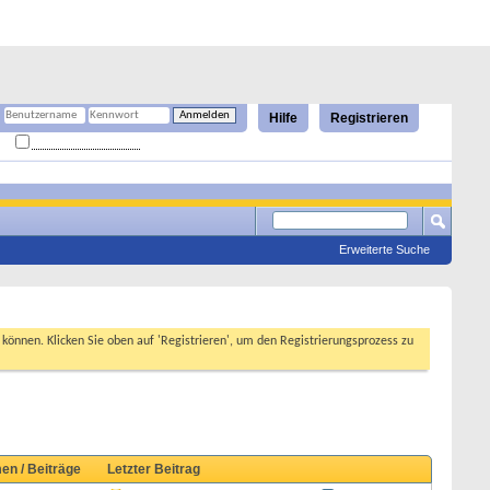
Hilfe
Registrieren
Angemeldet bleiben?
Erweiterte Suche
n können. Klicken Sie oben auf 'Registrieren', um den Registrierungsprozess zu
en / Beiträge
Letzter Beitrag