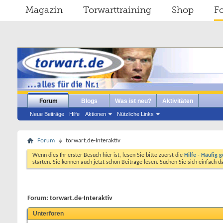
Magazin
Torwarttraining
Shop
F
Forum
Blogs
Was ist neu?
Aktivitäten
Neue Beiträge
Hilfe
Aktionen
Nützliche Links
Forum
torwart.de-Interaktiv
Wenn dies Ihr erster Besuch hier ist, lesen Sie bitte zuerst die
Hilfe - Häufig g
starten. Sie können auch jetzt schon Beiträge lesen. Suchen Sie sich einfach 
Forum:
torwart.de-Interaktiv
Unterforen