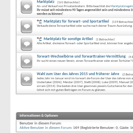
Marktplatz
(161 Betrachter)
An- und Verkauf von Privatanbietern. Bitte beachtet die
Marktplatzregel
Ihr müsst seit mindestens 90 Tagen angemeldet sein und mindestens 1
werden zu können!
Marktplatz für Torwart- und Sportartikel
(159 Betrachter
Verkaufe deine Torwartartikel oder suche nach deiner Traum-Ausrüstung.
Marktplatz für sonstige Artikel
(1 Betrachter)
Alle Artikel, die keine Torwart- oder Sportartikel sind, können hier ang
Torwart-Wechselbörse und Torwarttrainer-Vermittlung
(4 
Ihr sucht einen neuen Verein, einen Torwarttrainer oder einen Torhüter? D
Wahl zum User des Jahres 2015 und früherer Jahre
(2 Betra
Jedes Jahr im Januar wird im torwart.de-Forum der User des Jahres von al
Undertaker (2006), Meister (2007), Stetti (2008), Luke (2009), Manuel 
xirram (2014). Die besten drei User gewinnen jeweils Gutscheine für den 
lohnt sich mit guten Beiträgen im Forum zu glänzen.
Informationen & Optionen
Benutzer in diesem Forum:
Aktive Benutzer in diesem Forum
: 169 (Registrierte Benutzer: 0, Gäste: 1