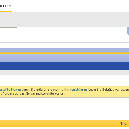
orum
estellte Fragen
durch. Sie müssen sich vermutlich
registrieren
, bevor Sie Beiträge verfasse
das Forum aus, das Sie am meisten interessiert.
Them