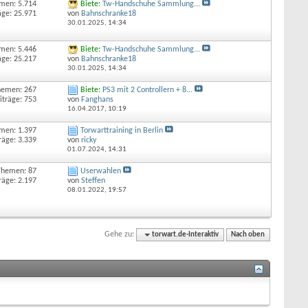
men: 5.714
Biete:
Tw-Handschuhe Sammlung...
äge: 25.971
von
Bahnschranke18
30.01.2025,
14:34
men: 5.446
Biete:
Tw-Handschuhe Sammlung...
äge: 25.217
von
Bahnschranke18
30.01.2025,
14:34
hemen: 267
Biete:
PS3 mit 2 Controllern + 8...
iträge: 753
von
Fanghans
16.04.2017,
10:19
men: 1.397
Torwarttraining in Berlin
räge: 3.339
von
ricky
01.07.2024,
14:31
Themen: 87
Userwahlen
räge: 2.197
von
Steffen
08.01.2022,
19:57
Gehe zu:
torwart.de-Interaktiv
Nach oben