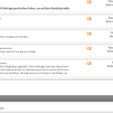
The
RSS-
Beitr
n
.
Feed
00 Beiträge geschrieben haben, um auf dem Marktplatz aktiv
dieses
Forums
anzeigen
The
)
RSS-
Beitr
Feed
dieses
Forums
T
RSS-
anzeigen
Be
eboten und gesucht werden.
Feed
dieses
Forums
The
Betrachter)
RSS-
anzeigen
Beit
ann seid ihr hier genau richtig!
Feed
dieses
Forums
chter)
RSS-
anzeigen
Beit
len Mitgliedern gewählt. Die bisherigen User des Jahres sind:
Feed
(2010), Tobias 30 (2011), HannSchuach (2012 sowie 2013) und
dieses
torwart.de-Shop. Strengt euch an und haut in die Tasten - es
Forums
anzeigen
69)