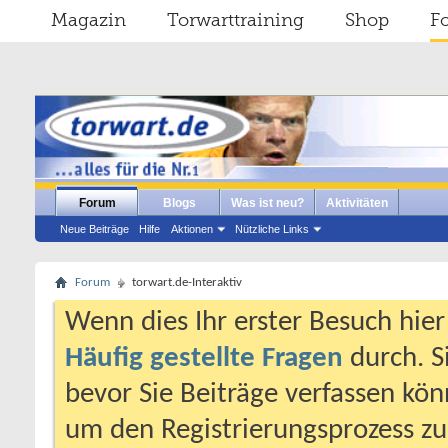
Magazin
Torwarttraining
Shop
F
Forum
Blogs
Was ist neu?
Aktivitäten
Neue Beiträge
Hilfe
Aktionen
Nützliche Links
Forum
torwart.de-Interaktiv
Wenn dies Ihr erster Besuch hier i
Häufig gestellte Fragen
durch. S
bevor Sie Beiträge verfassen könn
um den Registrierungsprozess zu 