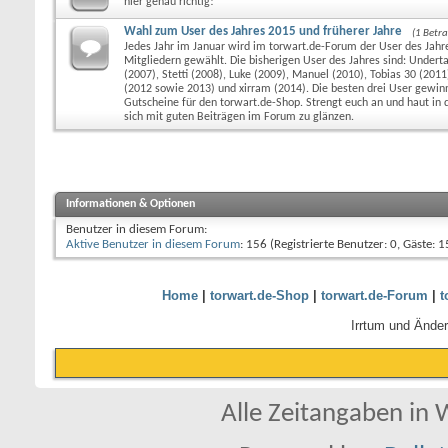
hier genau richtig!
Wahl zum User des Jahres 2015 und früherer Jahre
(1 Betra
Jedes Jahr im Januar wird im torwart.de-Forum der User des Jahre
Mitgliedern gewählt. Die bisherigen User des Jahres sind: Undert
(2007), Stetti (2008), Luke (2009), Manuel (2010), Tobias 30 (201
(2012 sowie 2013) und xirram (2014). Die besten drei User gewin
Gutscheine für den torwart.de-Shop. Strengt euch an und haut in d
sich mit guten Beiträgen im Forum zu glänzen.
Informationen & Optionen
Benutzer in diesem Forum:
Aktive Benutzer in diesem Forum
: 156 (Registrierte Benutzer: 0, Gäste: 1
Home
|
torwart.de-Shop
|
torwart.de-Forum
|
t
Irrtum und Ände
Alle Zeitangaben in W