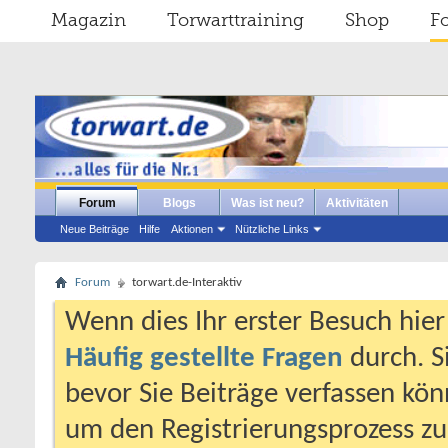
Magazin
Torwarttraining
Shop
F
Forum
Blogs
Was ist neu?
Aktivitäten
Neue Beiträge
Hilfe
Aktionen
Nützliche Links
Forum
torwart.de-Interaktiv
Wenn dies Ihr erster Besuch hier i
Häufig gestellte Fragen
durch. S
bevor Sie Beiträge verfassen könn
um den Registrierungsprozess zu 