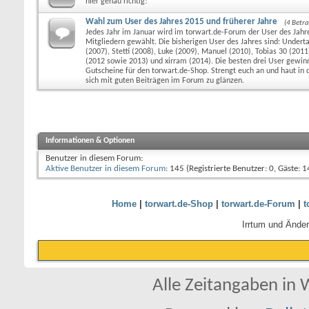
hier genau richtig!
Wahl zum User des Jahres 2015 und früherer Jahre
(4 Betra
Jedes Jahr im Januar wird im torwart.de-Forum der User des Jahre
Mitgliedern gewählt. Die bisherigen User des Jahres sind: Undert
(2007), Stetti (2008), Luke (2009), Manuel (2010), Tobias 30 (201
(2012 sowie 2013) und xirram (2014). Die besten drei User gewin
Gutscheine für den torwart.de-Shop. Strengt euch an und haut in d
sich mit guten Beiträgen im Forum zu glänzen.
Informationen & Optionen
Benutzer in diesem Forum:
Aktive Benutzer in diesem Forum
: 145 (Registrierte Benutzer: 0, Gäste: 1
Home
|
torwart.de-Shop
|
torwart.de-Forum
|
t
Irrtum und Ände
Alle Zeitangaben in W