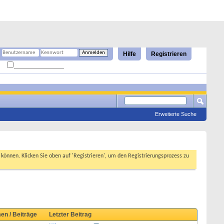
Hilfe
Registrieren
Angemeldet bleiben?
Erweiterte Suche
n können. Klicken Sie oben auf 'Registrieren', um den Registrierungsprozess zu
en / Beiträge
Letzter Beitrag