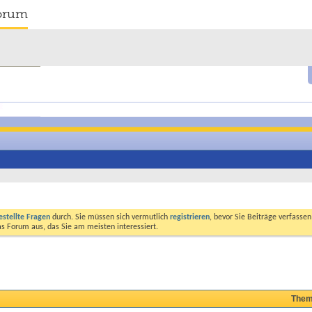
orum
estellte Fragen
durch. Sie müssen sich vermutlich
registrieren
, bevor Sie Beiträge verfasse
das Forum aus, das Sie am meisten interessiert.
Them