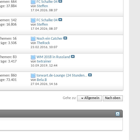
hemen: 664
FC Schalke 04
äge: 37.884
von
Steffen
17.04.2026,
08:37
hemen: 142
FC Schalke 04
äge: 16.806
von
Steffen
17.04.2026,
08:37
Themen: 56
Noch ein Catcher
räge: 3.506
von
TheRock
23.02.2016,
10:07
Themen: 83
WM 2018 in Russland
räge: 3.417
von
twtrainer
10.09.2019,
12:44
hemen: 860
torwart.de-Lounge (24 Stunden...
äge: 73.401
von
Bela.B
27.04.2026,
14:16
Gehe zu:
Allgemein
Nach oben