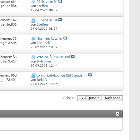
hemen: 664
FC Schalke 04
äge: 37.884
von
Steffen
17.04.2026,
08:37
hemen: 142
FC Schalke 04
äge: 16.806
von
Steffen
17.04.2026,
08:37
Themen: 56
Noch ein Catcher
räge: 3.506
von
TheRock
23.02.2016,
10:07
Themen: 83
WM 2018 in Russland
räge: 3.417
von
twtrainer
10.09.2019,
12:44
hemen: 860
torwart.de-Lounge (24 Stunden...
äge: 73.401
von
Bela.B
27.04.2026,
14:16
Gehe zu:
Allgemein
Nach oben