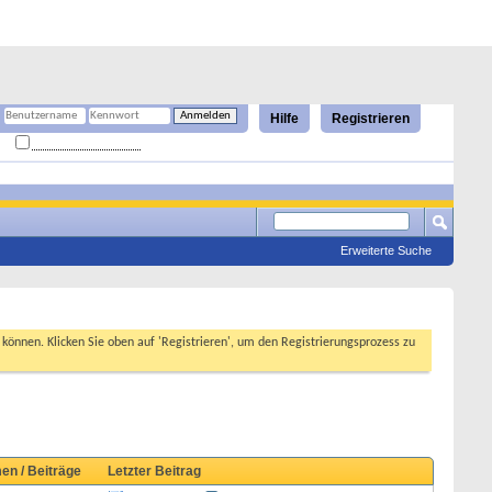
Hilfe
Registrieren
Angemeldet bleiben?
Erweiterte Suche
n können. Klicken Sie oben auf 'Registrieren', um den Registrierungsprozess zu
en / Beiträge
Letzter Beitrag