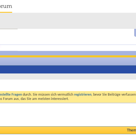
orum
estellte Fragen
durch. Sie müssen sich vermutlich
registrieren
, bevor Sie Beiträge verfasse
das Forum aus, das Sie am meisten interessiert.
Them