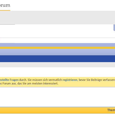
orum
estellte Fragen
durch. Sie müssen sich vermutlich
registrieren
, bevor Sie Beiträge verfasse
das Forum aus, das Sie am meisten interessiert.
Them