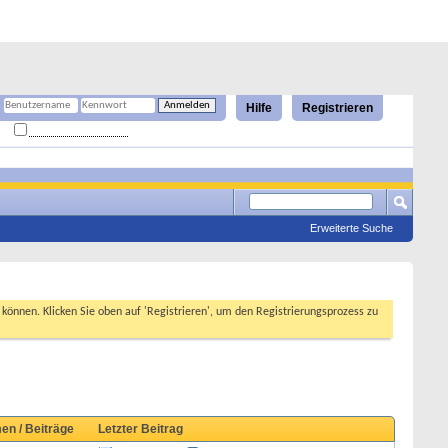
Hilfe
Registrieren
Angemeldet bleiben?
Erweiterte Suche
n können. Klicken Sie oben auf 'Registrieren', um den Registrierungsprozess zu
en / Beiträge
Letzter Beitrag