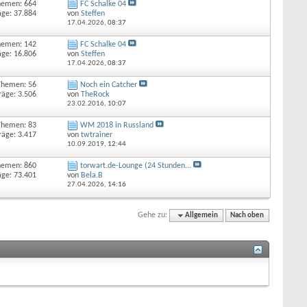
hemen: 664
FC Schalke 04
äge: 37.884
von
Steffen
17.04.2026,
08:37
hemen: 142
FC Schalke 04
äge: 16.806
von
Steffen
17.04.2026,
08:37
Themen: 56
Noch ein Catcher
räge: 3.506
von
TheRock
23.02.2016,
10:07
Themen: 83
WM 2018 in Russland
räge: 3.417
von
twtrainer
10.09.2019,
12:44
hemen: 860
torwart.de-Lounge (24 Stunden...
äge: 73.401
von
Bela.B
27.04.2026,
14:16
Gehe zu:
Allgemein
Nach oben