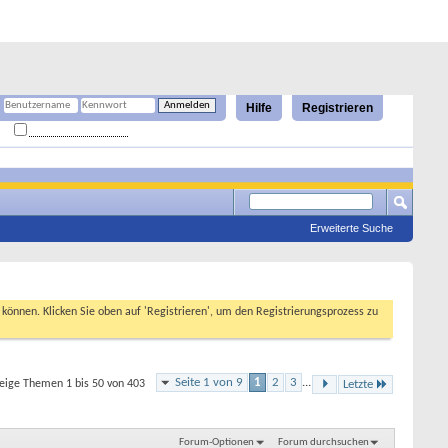
Hilfe
Registrieren
Angemeldet bleiben?
Erweiterte Suche
n können. Klicken Sie oben auf 'Registrieren', um den Registrierungsprozess zu
Seite 1 von 9
1
2
3
...
eige Themen 1 bis 50 von 403
Letzte
Forum-Optionen
Forum durchsuchen