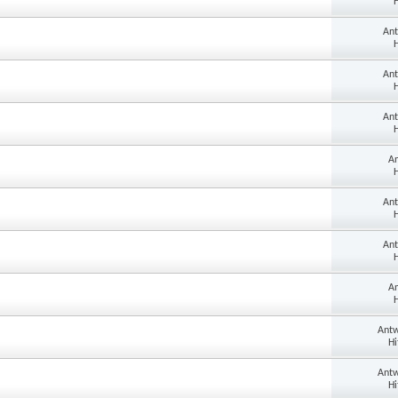
H
Ant
H
Ant
H
Ant
H
An
H
Ant
H
Ant
H
An
H
Antw
Hi
Antw
Hi