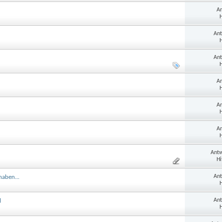
An
H
Ant
H
Ant
H
An
H
An
H
An
H
Antw
Hi
Ant
haben...
H
Ant
l
H