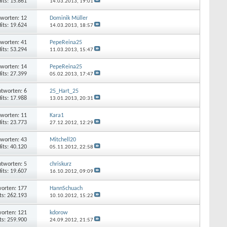
its: 15.861
14.03.2013,
19:01
worten: 12
Dominik Müller
its: 19.624
14.03.2013,
18:57
worten: 41
PepeReina25
its: 53.294
11.03.2013,
15:47
worten: 14
PepeReina25
its: 27.399
05.02.2013,
17:47
tworten: 6
25_Hart_25
its: 17.988
13.01.2013,
20:31
worten: 11
Kara1
its: 23.773
27.12.2012,
12:29
worten: 43
Mitchell20
its: 40.120
05.11.2012,
22:58
tworten: 5
chriskurz
its: 19.607
16.10.2012,
09:09
orten: 177
HannSchuach
ts: 262.193
10.10.2012,
15:22
orten: 121
kdorow
ts: 259.900
24.09.2012,
21:57