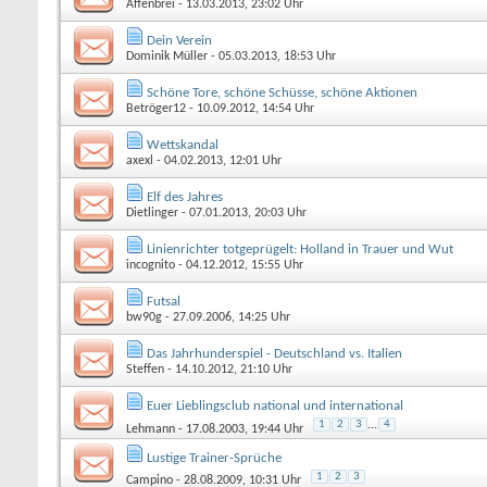
Affenbrei
- 13.03.2013, 23:02 Uhr
Dein Verein
Dominik Müller
- 05.03.2013, 18:53 Uhr
Schöne Tore, schöne Schüsse, schöne Aktionen
Betröger12
- 10.09.2012, 14:54 Uhr
Wettskandal
axexl
- 04.02.2013, 12:01 Uhr
Elf des Jahres
Dietlinger
- 07.01.2013, 20:03 Uhr
Linienrichter totgeprügelt: Holland in Trauer und Wut
incognito
- 04.12.2012, 15:55 Uhr
Futsal
bw90g
- 27.09.2006, 14:25 Uhr
Das Jahrhunderspiel - Deutschland vs. Italien
Steffen
- 14.10.2012, 21:10 Uhr
Euer Lieblingsclub national und international
1
2
3
...
4
Lehmann
- 17.08.2003, 19:44 Uhr
Lustige Trainer-Sprüche
1
2
3
Campino
- 28.08.2009, 10:31 Uhr