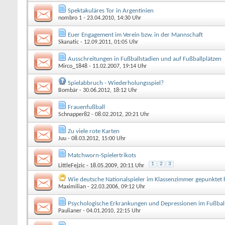
Spektakuläres Tor in Argentinien
nombro 1
- 23.04.2010, 14:30 Uhr
Euer Engagement im Verein bzw. in der Mannschaft
Skanatic
- 12.09.2011, 01:05 Uhr
Ausschreitungen in Fußballstadien und auf Fußballplätzen
Mirco_1848
- 11.02.2007, 19:14 Uhr
Spielabbruch - Wiederholungsspiel?
Bombär
- 30.06.2012, 18:12 Uhr
Frauenfußball
Schnapper82
- 08.02.2012, 20:21 Uhr
Zu viele rote Karten
Juu
- 08.03.2012, 15:00 Uhr
Matchworn-Spielertrikots
1
2
3
LittleFejzic
- 18.05.2009, 20:11 Uhr
Wie deutsche Nationalspieler im Klassenzimmer gepunktet 
Maximilian
- 22.03.2006, 09:12 Uhr
Psychologische Erkrankungen und Depressionen im Fußbal
Paulianer
- 04.01.2010, 22:15 Uhr