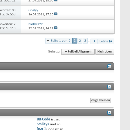
ts: 303.712
27.04.2011,
15:00
worten: 30
Goalyy
its: 37.558
16.04.2011,
17:20
tworten: 2
barthez22
its: 18.110
22.02.2011,
14:27
Seite 1 von 9
1
2
3
...
Letzte
Gehe zu:
Fußball Allgemein
Nach oben
BB-Code
ist
an
.
Smileys
sind
an
.
[IMG]
Code ist
an
.