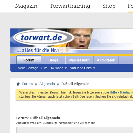
Magazin
Torwarttraining
Shop
F
Forum
Blogs
Was ist neu?
Aktivitäten
Neue Beiträge
Hilfe
Aktionen
Nützliche Links
Forum
Allgemein
Fußball Allgemein
Wenn dies Ihr erster Besuch hier ist, lesen Sie bitte zuerst die
Hilfe - Häufig g
starten. Sie können auch jetzt schon Beiträge lesen. Suchen Sie sich einfach 
Forum:
Fußball Allgemein
Alles über WM, EM, Bundesliga, Nationalelf und vieles mehr...