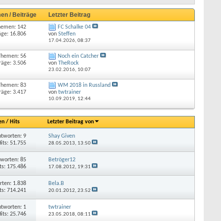
en / Beiträge
Letzter Beitrag
hemen: 142
FC Schalke 04
äge: 16.806
von
Steffen
17.04.2026,
08:37
Themen: 56
Noch ein Catcher
räge: 3.506
von
TheRock
23.02.2016,
10:07
Themen: 83
WM 2018 in Russland
räge: 3.417
von
twtrainer
10.09.2019,
12:44
en
/
Hits
Letzter Beitrag von
tworten: 9
Shay Given
its: 51.755
28.05.2013,
13:50
worten: 85
Betröger12
ts: 175.486
17.08.2012,
19:31
rten: 1.838
Bela.B
ts: 714.241
20.01.2012,
23:52
tworten: 1
twtrainer
its: 25.746
23.05.2018,
08:11