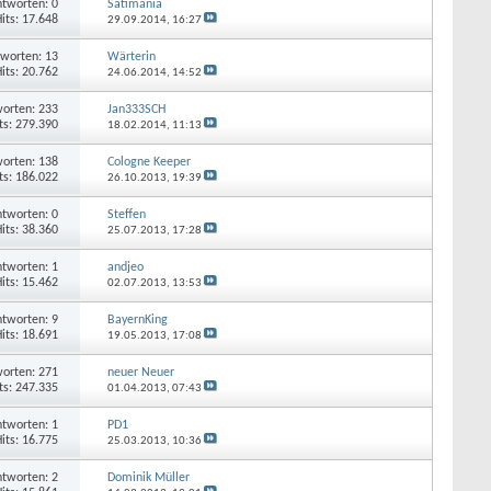
tworten: 0
Satimania
its: 17.648
29.09.2014,
16:27
worten: 13
Wärterin
its: 20.762
24.06.2014,
14:52
orten: 233
Jan333SCH
ts: 279.390
18.02.2014,
11:13
orten: 138
Cologne Keeper
ts: 186.022
26.10.2013,
19:39
tworten: 0
Steffen
its: 38.360
25.07.2013,
17:28
tworten: 1
andjeo
its: 15.462
02.07.2013,
13:53
tworten: 9
BayernKing
its: 18.691
19.05.2013,
17:08
orten: 271
neuer Neuer
ts: 247.335
01.04.2013,
07:43
tworten: 1
PD1
its: 16.775
25.03.2013,
10:36
tworten: 2
Dominik Müller