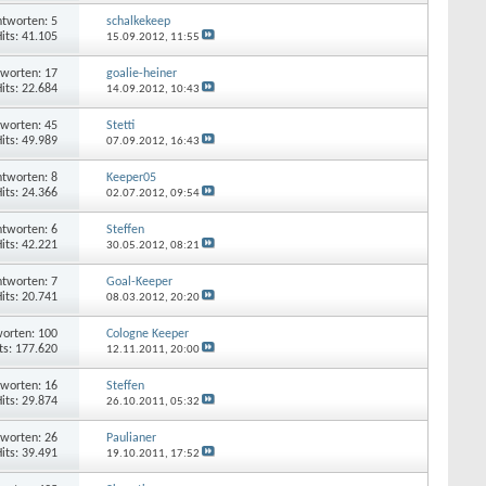
tworten: 5
schalkekeep
its: 41.105
15.09.2012,
11:55
worten: 17
goalie-heiner
its: 22.684
14.09.2012,
10:43
worten: 45
Stetti
its: 49.989
07.09.2012,
16:43
tworten: 8
Keeper05
its: 24.366
02.07.2012,
09:54
tworten: 6
Steffen
its: 42.221
30.05.2012,
08:21
tworten: 7
Goal-Keeper
its: 20.741
08.03.2012,
20:20
orten: 100
Cologne Keeper
ts: 177.620
12.11.2011,
20:00
worten: 16
Steffen
its: 29.874
26.10.2011,
05:32
worten: 26
Paulianer
its: 39.491
19.10.2011,
17:52