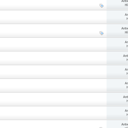
Antw
Hi
An
H
Antw
Hi
An
H
Ant
H
An
H
An
H
Ant
H
An
H
Antw