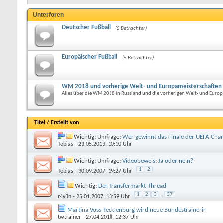
Unterforen
Deutscher Fußball
(5 Betrachter)
Europäischer Fußball
(5 Betrachter)
WM 2018 und vorherige Welt- und Europameisterschaften
Alles über die WM 2018 in Russland und die vorherigen Welt- und Europ
Titel
/
Erstellt von
Wichtig: Umfrage:
Wer gewinnt das Finale der UEFA Cha
Tobias
- 23.05.2013, 10:10 Uhr
Wichtig: Umfrage:
Videobeweis: Ja oder nein?
1
2
Tobias
- 30.09.2007, 19:27 Uhr
Wichtig:
Der Transfermarkt-Thread
1
2
3
...
37
r4v3n
- 25.01.2007, 13:59 Uhr
Martina Voss-Tecklenburg wird neue Bundestrainerin
twtrainer
- 27.04.2018, 12:37 Uhr