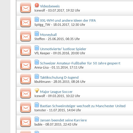
Videobeweis
Icewolf
- 03.07.2017, 19:32 Uhr
XXL-WM und andere Ideen der FIFA
SpVgg_TW
- 18.01.2017, 12:30 Uhr
Moneyball
Steffen
- 25.06.2015, 06:35 Uhr
Unmotivierte/ lustlose Spieler
VfL Keeper
- 09.05.2016, 20:00 Uhr
Schweizer Amateur-Fußballer für 50 Jahre gesperrt
Anna-Lisa
- 01.11.2014, 17:11 Uhr
Taktikschulung D-Jugend
kbuhlmann
- 28.05.2015, 08:26 Uhr
Major League Soccer
Icewolf
- 09.03.2015, 10:22 Uhr
Bastian Schweinsteiger wechselt zu Manchester United
tomster
- 11.07.2015, 14:04 Uhr
Jansen beendet seine Karriere
buble
- 08.07.2015, 22:43 Uhr