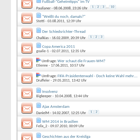
Fußball-"Geheimtipps" im TV
1
2
3
...
10
Paulianer
- 08.06.2008, 23:26 Uhr
"Weißt du noch, damals?"
Stetti
- 03.08.2011, 12:39 Uhr
Der Schiedsrichter-Thread
1
2
3
Chalkias
- 16.02.2009, 20:39 Uhr
Copa America 2011
goalie-1
- 02.07.2011, 12:35 Uhr
Umfrage:
Wer schaut die Frauen-WM?
Etienne
- 17.06.2011, 10:57 Uhr
Umfrage:
FIFA-Präsidentenwahl - Doch keine Wahl mehr....
Druffeler
- 29.05.2011, 13:42 Uhr
Insolvenz
Bigkeeper
- 10.04.2008, 13:44 Uhr
Ajax Amsterdam
1
2
DanielM
- 14.02.2007, 12:25 Uhr
WM 2014 in Brasilien
Felix_2
- 09.07.2010, 00:09 Uhr
Geschichten aus der Kreisliga