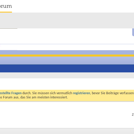
orum
estellte Fragen
durch. Sie müssen sich vermutlich
registrieren
, bevor Sie Beiträge verfasse
das Forum aus, das Sie am meisten interessiert.
Z