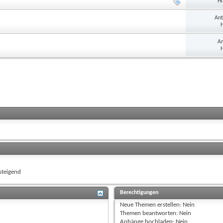
Hi
Ant
H
An
H
)
teigend
Berechtigungen
Neue Themen erstellen:
Nein
Themen beantworten:
Nein
Anhänge hochladen:
Nein