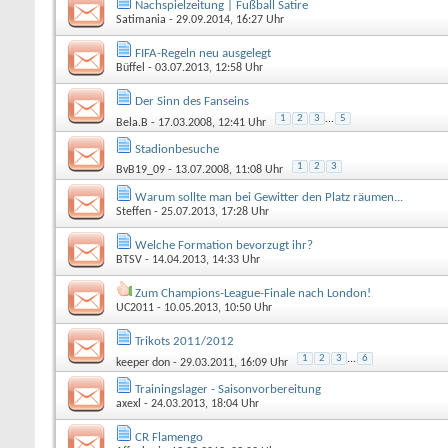
Nachspielzeitung | Fußball Satire
Satimania
- 29.09.2014, 16:27 Uhr
FIFA-Regeln neu ausgelegt
Büffel
- 03.07.2013, 12:58 Uhr
Der Sinn des Fanseins
1
2
3
...
5
Bela.B
- 17.03.2008, 12:41 Uhr
Stadionbesuche
1
2
3
BvB19_09
- 13.07.2008, 11:08 Uhr
Warum sollte man bei Gewitter den Platz räumen...
Steffen
- 25.07.2013, 17:28 Uhr
Welche Formation bevorzugt ihr?
BTSV
- 14.04.2013, 14:33 Uhr
Zum Champions-League-Finale nach London!
UC2011
- 10.05.2013, 10:50 Uhr
Trikots 2011/2012
1
2
3
...
6
keeper don
- 29.03.2011, 16:09 Uhr
Trainingslager - Saisonvorbereitung
axexl
- 24.03.2013, 18:04 Uhr
CR Flamengo