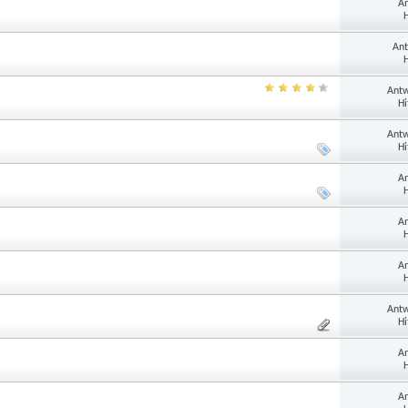
An
H
Ant
H
Antw
Hi
Antw
Hi
An
H
An
H
An
H
Antw
Hi
An
H
An