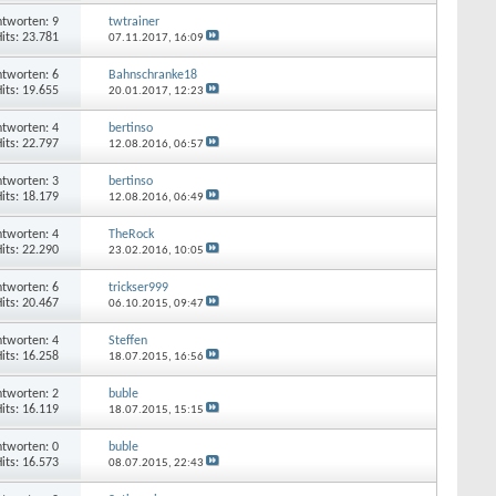
tworten: 9
twtrainer
its: 23.781
07.11.2017,
16:09
tworten: 6
Bahnschranke18
its: 19.655
20.01.2017,
12:23
tworten: 4
bertinso
its: 22.797
12.08.2016,
06:57
tworten: 3
bertinso
its: 18.179
12.08.2016,
06:49
tworten: 4
TheRock
its: 22.290
23.02.2016,
10:05
tworten: 6
trickser999
its: 20.467
06.10.2015,
09:47
tworten: 4
Steffen
its: 16.258
18.07.2015,
16:56
tworten: 2
buble
its: 16.119
18.07.2015,
15:15
tworten: 0
buble
its: 16.573
08.07.2015,
22:43