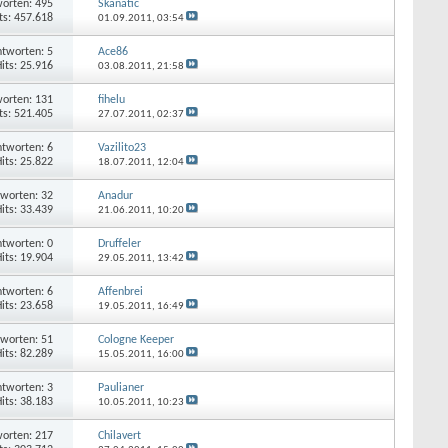
orten: 495
Skanatic
ts: 457.618
01.09.2011,
03:54
tworten: 5
Ace86
its: 25.916
03.08.2011,
21:58
orten: 131
fihelu
ts: 521.405
27.07.2011,
02:37
tworten: 6
Vazilito23
its: 25.822
18.07.2011,
12:04
worten: 32
Anadur
its: 33.439
21.06.2011,
10:20
tworten: 0
Druffeler
its: 19.904
29.05.2011,
13:42
tworten: 6
Affenbrei
its: 23.658
19.05.2011,
16:49
worten: 51
Cologne Keeper
its: 82.289
15.05.2011,
16:00
tworten: 3
Paulianer
its: 38.183
10.05.2011,
10:23
orten: 217
Chilavert