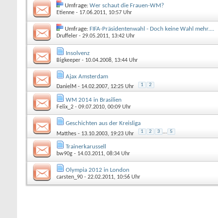
Umfrage:
Wer schaut die Frauen-WM?
Etienne
- 17.06.2011, 10:57 Uhr
Umfrage:
FIFA-Präsidentenwahl - Doch keine Wahl mehr....
Druffeler
- 29.05.2011, 13:42 Uhr
Insolvenz
Bigkeeper
- 10.04.2008, 13:44 Uhr
Ajax Amsterdam
1
2
DanielM
- 14.02.2007, 12:25 Uhr
WM 2014 in Brasilien
Felix_2
- 09.07.2010, 00:09 Uhr
Geschichten aus der Kreisliga
1
2
3
...
5
Matthes
- 13.10.2003, 19:23 Uhr
Trainerkarussell
bw90g
- 14.03.2011, 08:34 Uhr
Olympia 2012 in London
carsten_90
- 22.02.2011, 10:56 Uhr