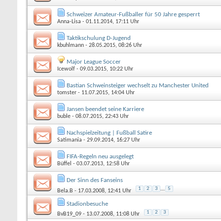
Schweizer Amateur-Fußballer für 50 Jahre gesperrt
Anna-Lisa
- 01.11.2014, 17:11 Uhr
Taktikschulung D-Jugend
kbuhlmann
- 28.05.2015, 08:26 Uhr
Major League Soccer
Icewolf
- 09.03.2015, 10:22 Uhr
Bastian Schweinsteiger wechselt zu Manchester United
tomster
- 11.07.2015, 14:04 Uhr
Jansen beendet seine Karriere
buble
- 08.07.2015, 22:43 Uhr
Nachspielzeitung | Fußball Satire
Satimania
- 29.09.2014, 16:27 Uhr
FIFA-Regeln neu ausgelegt
Büffel
- 03.07.2013, 12:58 Uhr
Der Sinn des Fanseins
1
2
3
...
5
Bela.B
- 17.03.2008, 12:41 Uhr
Stadionbesuche
1
2
3
BvB19_09
- 13.07.2008, 11:08 Uhr