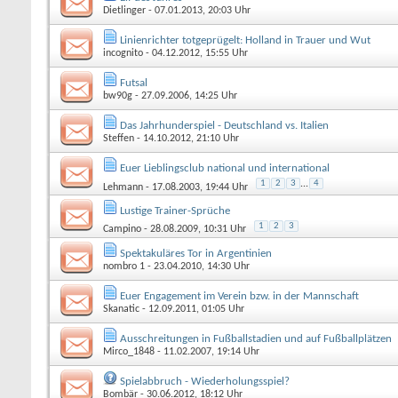
Dietlinger
- 07.01.2013, 20:03 Uhr
Linienrichter totgeprügelt: Holland in Trauer und Wut
incognito
- 04.12.2012, 15:55 Uhr
Futsal
bw90g
- 27.09.2006, 14:25 Uhr
Das Jahrhunderspiel - Deutschland vs. Italien
Steffen
- 14.10.2012, 21:10 Uhr
Euer Lieblingsclub national und international
1
2
3
...
4
Lehmann
- 17.08.2003, 19:44 Uhr
Lustige Trainer-Sprüche
1
2
3
Campino
- 28.08.2009, 10:31 Uhr
Spektakuläres Tor in Argentinien
nombro 1
- 23.04.2010, 14:30 Uhr
Euer Engagement im Verein bzw. in der Mannschaft
Skanatic
- 12.09.2011, 01:05 Uhr
Ausschreitungen in Fußballstadien und auf Fußballplätzen
Mirco_1848
- 11.02.2007, 19:14 Uhr
Spielabbruch - Wiederholungsspiel?
Bombär
- 30.06.2012, 18:12 Uhr