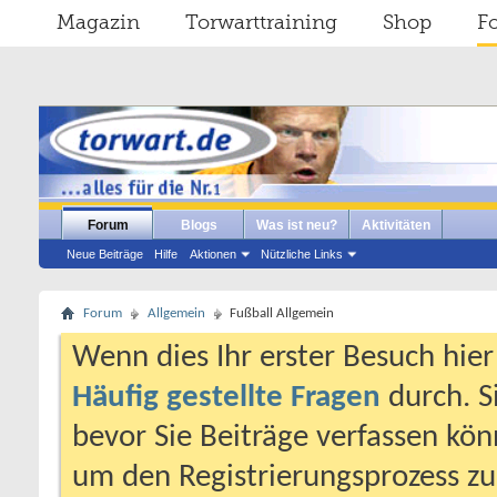
Magazin
Torwarttraining
Shop
F
Forum
Blogs
Was ist neu?
Aktivitäten
Neue Beiträge
Hilfe
Aktionen
Nützliche Links
Forum
Allgemein
Fußball Allgemein
Wenn dies Ihr erster Besuch hier i
Häufig gestellte Fragen
durch. S
bevor Sie Beiträge verfassen könn
um den Registrierungsprozess zu 