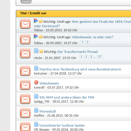
Titel
/
Erstellt von
Wichtig: Umfrage:
Wer gewinnt das Finale der UEFA Cha
oder Dortmund?
Tobias
- 23.05.2013, 10:10 Uhr
Wichtig: Umfrage:
Videobeweis: Ja oder nein?
1
2
Tobias
- 30.09.2007, 19:27 Uhr
Wichtig:
Der Transfermarkt-Thread
1
2
3
...
37
r4v3n
- 25.01.2007, 13:59 Uhr
Martina Voss-Tecklenburg wird neue Bundestrainerin
twtrainer
- 27.04.2018, 12:37 Uhr
Videobeweis
Icewolf
- 03.07.2017, 19:32 Uhr
XXL-WM und andere Ideen der FIFA
SpVgg_TW
- 18.01.2017, 12:30 Uhr
Moneyball
Steffen
- 25.06.2015, 06:35 Uhr
Unmotivierte/ lustlose Spieler
VfL Keeper
- 09.05.2016, 20:00 Uhr