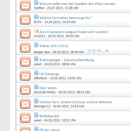
Warum sollte man bei Gewitter den Platz räumen...
Steffen
- 25.07.2013, 17:28 Uhr
Welche Formation bevorzugt ihr?
BTSV
- 14.04.2013, 14:33 Uhr
Zum Champions-League-Finale nach London!
UC2011
- 10.05.2013, 10:50 Uhr
Trikots 2011/2012
1
2
3
...
6
keeper don
- 29.03.2011, 16:09 Uhr
Trainingslager - Saisonvorbereitung
axexl
- 24.03.2013, 18:04 Uhr
CR Flamengo
Affenbrei
- 13.03.2013, 23:02 Uhr
Dein Verein
Dominik Müller
- 05.03.2013, 18:53 Uhr
Schöne Tore, schöne Schüsse, schöne Aktionen
Betröger12
- 10.09.2012, 14:54 Uhr
Wettskandal
axexl
- 04.02.2013, 12:01 Uhr
Elf des Jahres