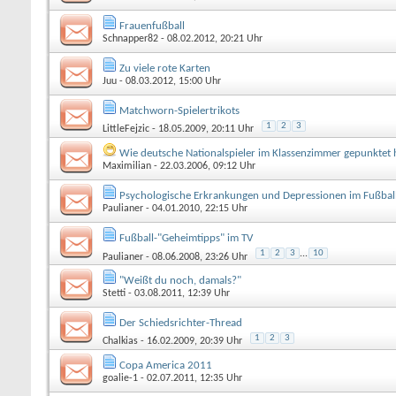
Frauenfußball
Schnapper82
- 08.02.2012, 20:21 Uhr
Zu viele rote Karten
Juu
- 08.03.2012, 15:00 Uhr
Matchworn-Spielertrikots
1
2
3
LittleFejzic
- 18.05.2009, 20:11 Uhr
Wie deutsche Nationalspieler im Klassenzimmer gepunktet 
Maximilian
- 22.03.2006, 09:12 Uhr
Psychologische Erkrankungen und Depressionen im Fußbal
Paulianer
- 04.01.2010, 22:15 Uhr
Fußball-"Geheimtipps" im TV
1
2
3
...
10
Paulianer
- 08.06.2008, 23:26 Uhr
"Weißt du noch, damals?"
Stetti
- 03.08.2011, 12:39 Uhr
Der Schiedsrichter-Thread
1
2
3
Chalkias
- 16.02.2009, 20:39 Uhr
Copa America 2011
goalie-1
- 02.07.2011, 12:35 Uhr