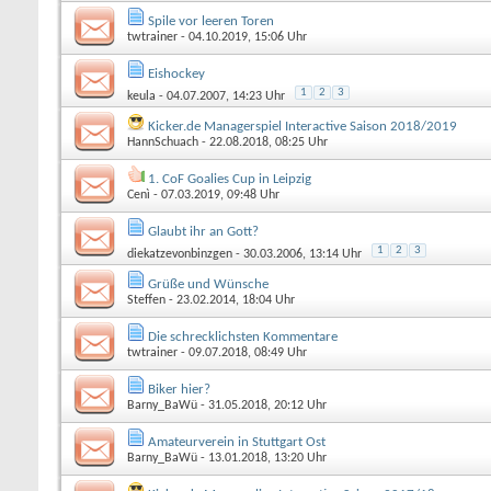
Spile vor leeren Toren
twtrainer
- 04.10.2019, 15:06 Uhr
Eishockey
1
2
3
keula
- 04.07.2007, 14:23 Uhr
Kicker.de Managerspiel Interactive Saison 2018/2019
HannSchuach
- 22.08.2018, 08:25 Uhr
1. CoF Goalies Cup in Leipzig
Cenì
- 07.03.2019, 09:48 Uhr
Glaubt ihr an Gott?
1
2
3
diekatzevonbinzgen
- 30.03.2006, 13:14 Uhr
Grüße und Wünsche
Steffen
- 23.02.2014, 18:04 Uhr
Die schrecklichsten Kommentare
twtrainer
- 09.07.2018, 08:49 Uhr
Biker hier?
Barny_BaWü
- 31.05.2018, 20:12 Uhr
Amateurverein in Stuttgart Ost
Barny_BaWü
- 13.01.2018, 13:20 Uhr