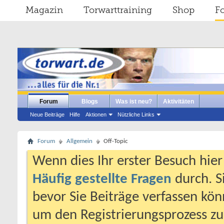
Magazin
Torwarttraining
Shop
F
Forum
Blogs
Was ist neu?
Aktivitäten
Neue Beiträge
Hilfe
Aktionen
Nützliche Links
Forum
Allgemein
Off-Topic
Wenn dies Ihr erster Besuch hier i
Häufig gestellte Fragen
durch. S
bevor Sie Beiträge verfassen könn
um den Registrierungsprozess zu 