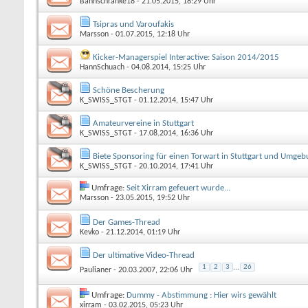
Bahnschranke18
- 21.05.2015, 18:29 Uhr
Tsipras und Varoufakis
Marsson
- 01.07.2015, 12:18 Uhr
Kicker-Managerspiel Interactive: Saison 2014/2015
HannSchuach
- 04.08.2014, 15:25 Uhr
Schöne Bescherung
K_SWISS_STGT
- 01.12.2014, 15:47 Uhr
Amateurvereine in Stuttgart
K_SWISS_STGT
- 17.08.2014, 16:36 Uhr
Biete Sponsoring für einen Torwart in Stuttgart und Umge
K_SWISS_STGT
- 20.10.2014, 17:41 Uhr
Umfrage:
Seit Xirram gefeuert wurde...
Marsson
- 23.05.2015, 19:52 Uhr
Der Games-Thread
Kevko
- 21.12.2014, 01:19 Uhr
Der ultimative Video-Thread
1
2
3
...
26
Paulianer
- 20.03.2007, 22:06 Uhr
Umfrage:
Dummy - Abstimmung : Hier wirs gewählt
xirram
- 03.02.2015, 05:23 Uhr