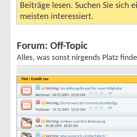
Beiträge lesen. Suchen Sie sich 
meisten interessiert.
Forum:
Off-Topic
Alles, was sonst nirgends Platz finde
Titel
/
Erstellt von
Wichtig:
Vorstellungsthread für neue Mitglieder
1
2
3
...
10
dersimon
- 02.01.2007, 23:10 Uhr
Wichtig:
Die torwart.de Comunio Bundesliga
1
2
3
...
29
Paulianer
- 19.12.2007, 13:52 Uhr
Wichtig:
Smileys und ihre Bedeutung
Luke
- 30.08.2009, 18:20 Uhr
Wichtig:
Wie poste ich richtig/falsch?