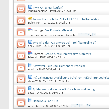
PKW Anhänger kaufen?
vfbeinlebenlang
- 19.01.2015, 10:28 Uhr
Torwarthandschuhe Zieler FIFA 15 Fußballsimulation
Bahnstrom
- 03.10.2014, 14:26 Uhr
Umfrage:
Der Formel-1-Thread
1
2
3
...
6
The Transporter
- 19.03.2009, 18:52 Uhr
Wie wird der Warenwert beim Zoll "kontrolliert"?
Shay Given
- 05.10.2014, 05:07 Uhr
Umfrage:
Größe eures Displays bzw. Monitors
Manuel
- 13.06.2014, 12:19 Uhr
Schwitzen - ein übel riechendes Problem
m.otto
- 29.07.2014, 09:49 Uhr
Fußballmanager-Ausbildung bei einem Fußball-Bundesligis
diego1980
- 25.07.2014, 09:12 Uhr
Spielerwechsel - Jungs mit Knowhow sind gefragt
axexl
- 04.07.2014, 14:40 Uhr
Hope Solo Fan-Club
1
2
3
...
15
Alex Titan
- 27.03.2008, 19:37 Uhr