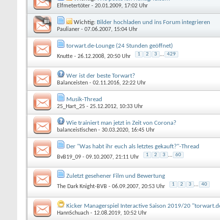
Elfmetertöter
- 20.01.2009, 17:02 Uhr
Wichtig:
Bilder hochladen und ins Forum integrieren
Paulianer
- 07.06.2007, 15:04 Uhr
torwart.de-Lounge (24 Stunden geöffnet)
1
2
3
...
429
Knutte
- 26.12.2008, 20:50 Uhr
Wer ist der beste Torwart?
Balanceisten
- 02.11.2016, 22:22 Uhr
Musik-Thread
25_Hart_25
- 25.12.2012, 10:33 Uhr
Wie trainiert man jetzt in Zeit von Corona?
balanceistischen
- 30.03.2020, 16:45 Uhr
Der "Was habt ihr euch als letztes gekauft?"-Thread
1
2
3
...
60
BvB19_09
- 09.10.2007, 21:11 Uhr
Zuletzt gesehener Film und Bewertung
1
2
3
...
40
The Dark Knight-BVB
- 06.09.2007, 20:53 Uhr
Kicker Managerspiel Interactive Saison 2019/20 "torwart.de
HannSchuach
- 12.08.2019, 10:52 Uhr