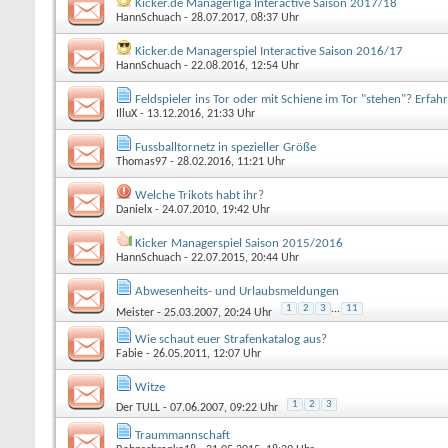
Kicker.de Managerliga Interactive Saison 2017/18
HannSchuach
- 28.07.2017, 08:37 Uhr
Kicker.de Managerspiel Interactive Saison 2016/17
HannSchuach
- 22.08.2016, 12:54 Uhr
Feldspieler ins Tor oder mit Schiene im Tor "stehen"? Erfa
IlluX
- 13.12.2016, 21:33 Uhr
Fussballtornetz in spezieller Größe
Thomas97
- 28.02.2016, 11:21 Uhr
Welche Trikots habt ihr?
Danielx
- 24.07.2010, 19:42 Uhr
Kicker Managerspiel Saison 2015/2016
HannSchuach
- 22.07.2015, 20:44 Uhr
Abwesenheits- und Urlaubsmeldungen
1
2
3
...
11
Meister
- 25.03.2007, 20:24 Uhr
Wie schaut euer Strafenkatalog aus?
Fabie
- 26.05.2011, 12:07 Uhr
Witze
1
2
3
Der TULL
- 07.06.2007, 09:22 Uhr
Traummannschaft