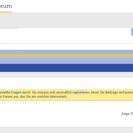
orum
estellte Fragen
durch. Sie müssen sich vermutlich
registrieren
, bevor Sie Beiträge verfasse
das Forum aus, das Sie am meisten interessiert.
Zeige T