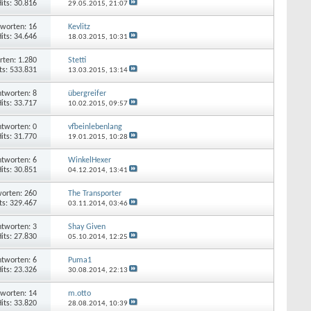
its: 30.816
29.05.2015,
21:07
worten: 16
Kevlitz
its: 34.646
18.03.2015,
10:31
rten: 1.280
Stetti
ts: 533.831
13.03.2015,
13:14
tworten: 8
übergreifer
its: 33.717
10.02.2015,
09:57
tworten: 0
vfbeinlebenlang
its: 31.770
19.01.2015,
10:28
tworten: 6
WinkelHexer
its: 30.851
04.12.2014,
13:41
orten: 260
The Transporter
ts: 329.467
03.11.2014,
03:46
tworten: 3
Shay Given
its: 27.830
05.10.2014,
12:25
tworten: 6
Puma1
its: 23.326
30.08.2014,
22:13
worten: 14
m.otto
its: 33.820
28.08.2014,
10:39