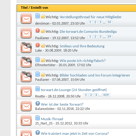
Titel
/
Erstellt von
Wichtig:
Vorstellungsthread für neue Mitglieder
1
2
3
...
10
dersimon
- 02.01.2007, 23:10 Uhr
Wichtig:
Die torwart.de Comunio Bundesliga
1
2
3
...
29
Paulianer
- 19.12.2007, 13:52 Uhr
Wichtig:
Smileys und ihre Bedeutung
Luke
- 30.08.2009, 18:20 Uhr
Wichtig:
Wie poste ich richtig/falsch?
Elfmetertöter
- 20.01.2009, 17:02 Uhr
Wichtig:
Bilder hochladen und ins Forum integrieren
Paulianer
- 07.06.2007, 15:04 Uhr
torwart.de-Lounge (24 Stunden geöffnet)
1
2
3
...
429
Knutte
- 26.12.2008, 20:50 Uhr
Wer ist der beste Torwart?
Balanceisten
- 02.11.2016, 22:22 Uhr
Musik-Thread
25_Hart_25
- 25.12.2012, 10:33 Uhr
Wie trainiert man jetzt in Zeit von Corona?