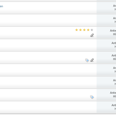
An
ten
H
An
H
Antw
Hi
Ant
H
Ant
Hi
An
H
An
H
Antw
Hi
Ant
H