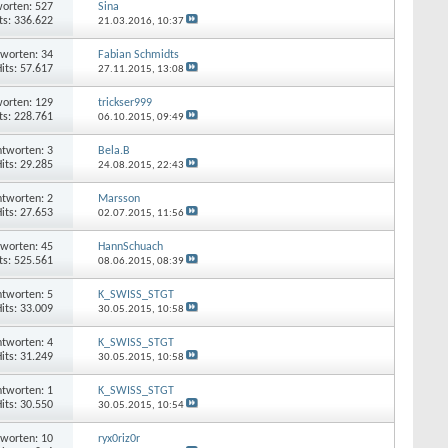
orten: 527
Sina
ts: 336.622
21.03.2016,
10:37
worten: 34
Fabian Schmidts
its: 57.617
27.11.2015,
13:08
orten: 129
trickser999
ts: 228.761
06.10.2015,
09:49
tworten: 3
Bela.B
its: 29.285
24.08.2015,
22:43
tworten: 2
Marsson
its: 27.653
02.07.2015,
11:56
worten: 45
HannSchuach
ts: 525.561
08.06.2015,
08:39
tworten: 5
K_SWISS_STGT
its: 33.009
30.05.2015,
10:58
tworten: 4
K_SWISS_STGT
its: 31.249
30.05.2015,
10:58
tworten: 1
K_SWISS_STGT
its: 30.550
30.05.2015,
10:54
worten: 10
ryx0riz0r