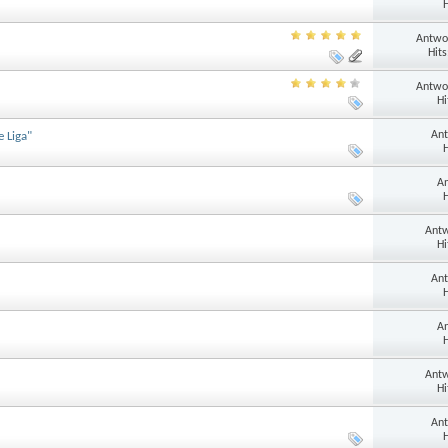
H
Antwo
Hits
Antwo
Hi
Ant
 Liga"
H
An
H
Antw
Hi
Ant
H
An
H
Antw
Hi
Ant
H