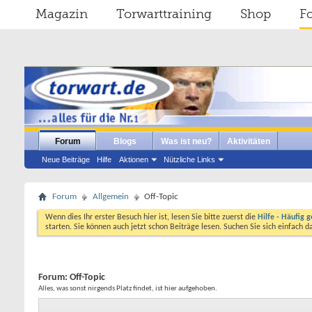
Magazin
Torwarttraining
Shop
F
Forum
Blogs
Was ist neu?
Aktivitäten
Neue Beiträge
Hilfe
Aktionen
Nützliche Links
Forum
Allgemein
Off-Topic
Wenn dies Ihr erster Besuch hier ist, lesen Sie bitte zuerst die
Hilfe - Häufig g
starten. Sie können auch jetzt schon Beiträge lesen. Suchen Sie sich einfach 
Forum:
Off-Topic
Alles, was sonst nirgends Platz findet, ist hier aufgehoben.