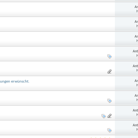
An
H
An
H
An
H
Ant
H
Ant
H
An
hrungen erwünscht.
H
An
H
Ant
H
Ant
H