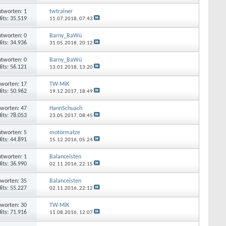
tworten: 1
twtrainer
its: 35.519
11.07.2018,
07:43
tworten: 0
Barny_BaWü
its: 34.936
31.05.2018,
20:12
tworten: 0
Barny_BaWü
its: 56.121
13.01.2018,
13:20
worten: 17
TW-MiK
its: 50.962
19.12.2017,
18:49
worten: 47
HannSchuach
its: 78.053
23.05.2017,
08:45
tworten: 5
motörmatze
its: 44.891
15.12.2016,
05:24
tworten: 1
Balanceisten
its: 36.990
02.11.2016,
22:15
worten: 35
Balanceisten
its: 55.227
02.11.2016,
22:12
worten: 30
TW-MiK
its: 71.916
11.08.2016,
12:07