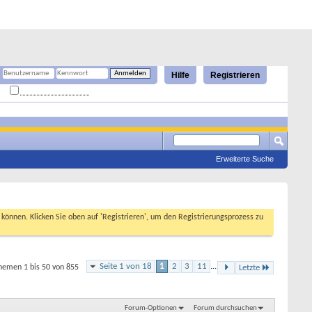
Hilfe
Registrieren
Angemeldet bleiben?
Erweiterte Suche
n können. Klicken Sie oben auf 'Registrieren', um den Registrierungsprozess zu
Seite 1 von 18
1
2
3
11
...
hemen 1 bis 50 von 855
Letzte
Forum-Optionen
Forum durchsuchen