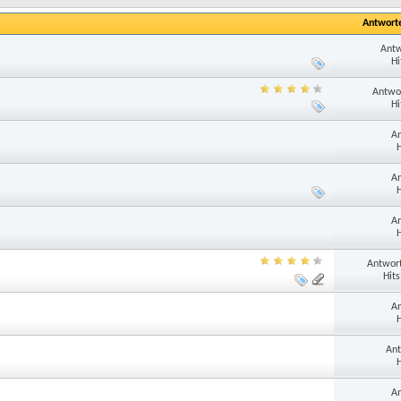
Antwort
Antw
Hi
Antwo
Hi
An
H
An
H
An
H
Antwort
Hits
An
H
Ant
H
An