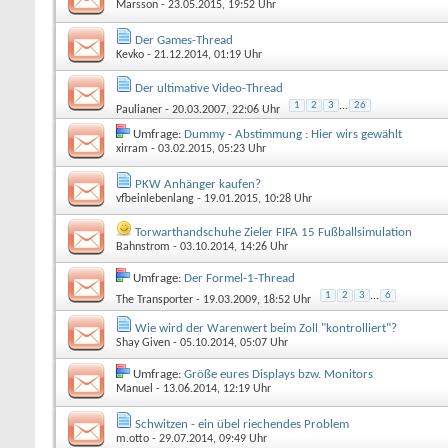
Marsson
- 23.05.2015, 19:52 Uhr
Der Games-Thread
Kevko
- 21.12.2014, 01:19 Uhr
Der ultimative Video-Thread
1
2
3
...
26
Paulianer
- 20.03.2007, 22:06 Uhr
Umfrage:
Dummy - Abstimmung : Hier wirs gewählt
xirram
- 03.02.2015, 05:23 Uhr
PKW Anhänger kaufen?
vfbeinlebenlang
- 19.01.2015, 10:28 Uhr
Torwarthandschuhe Zieler FIFA 15 Fußballsimulation
Bahnstrom
- 03.10.2014, 14:26 Uhr
Umfrage:
Der Formel-1-Thread
1
2
3
...
6
The Transporter
- 19.03.2009, 18:52 Uhr
Wie wird der Warenwert beim Zoll "kontrolliert"?
Shay Given
- 05.10.2014, 05:07 Uhr
Umfrage:
Größe eures Displays bzw. Monitors
Manuel
- 13.06.2014, 12:19 Uhr
Schwitzen - ein übel riechendes Problem
m.otto
- 29.07.2014, 09:49 Uhr