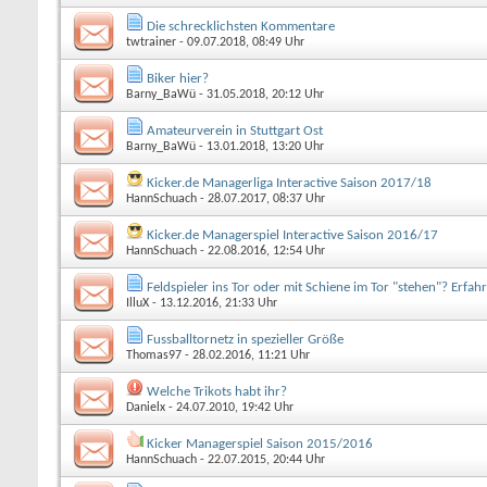
Die schrecklichsten Kommentare
twtrainer
- 09.07.2018, 08:49 Uhr
Biker hier?
Barny_BaWü
- 31.05.2018, 20:12 Uhr
Amateurverein in Stuttgart Ost
Barny_BaWü
- 13.01.2018, 13:20 Uhr
Kicker.de Managerliga Interactive Saison 2017/18
HannSchuach
- 28.07.2017, 08:37 Uhr
Kicker.de Managerspiel Interactive Saison 2016/17
HannSchuach
- 22.08.2016, 12:54 Uhr
Feldspieler ins Tor oder mit Schiene im Tor "stehen"? Erfa
IlluX
- 13.12.2016, 21:33 Uhr
Fussballtornetz in spezieller Größe
Thomas97
- 28.02.2016, 11:21 Uhr
Welche Trikots habt ihr?
Danielx
- 24.07.2010, 19:42 Uhr
Kicker Managerspiel Saison 2015/2016
HannSchuach
- 22.07.2015, 20:44 Uhr