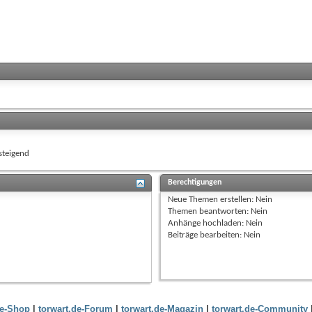
)
teigend
Berechtigungen
Neue Themen erstellen:
Nein
Themen beantworten:
Nein
Anhänge hochladen:
Nein
Beiträge bearbeiten:
Nein
de-Shop
|
torwart.de-Forum
|
torwart.de-Magazin
|
torwart.de-Community