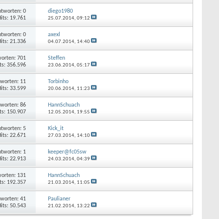
tworten: 0
diego1980
its: 19.761
25.07.2014,
09:12
tworten: 0
axexl
its: 21.336
04.07.2014,
14:40
orten: 701
Steffen
ts: 356.596
23.06.2014,
05:17
worten: 11
Torbinho
its: 33.599
20.06.2014,
11:23
worten: 86
HannSchuach
ts: 150.907
12.05.2014,
19:55
tworten: 5
Kick_it
its: 22.671
27.03.2014,
14:10
tworten: 1
keeper@fc05sw
its: 22.913
24.03.2014,
04:39
orten: 131
HannSchuach
ts: 192.357
21.03.2014,
11:05
worten: 41
Paulianer
its: 50.543
21.02.2014,
13:22