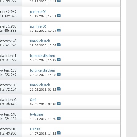
its: 33.722
21.12.2020,
14:49
rten: 2.989
nummer01
: 1.139.323
15.12.2020,
17:51
rten: 1.968
nummer01
ts: 686.888
15.12.2020,
10:04
worten: 28
HannSchuach
its: 61.296
29.06.2020,
12:24
tworten: 1
balanceistischen
its: 37.992
30.03.2020,
16:42
orten: 103
balanceistischen
ts: 223.289
30.03.2020,
16:38
worten: 30
HannSchuach
its: 72.184
21.05.2019,
06:52
tworten: 0
Cenì
its: 38.443
07.03.2019,
09:48
orten: 148
twtrainer
ts: 224.124
15.01.2019,
15:40
worten: 10
Fuldan
its: 43.900
14.07.2018,
14:55