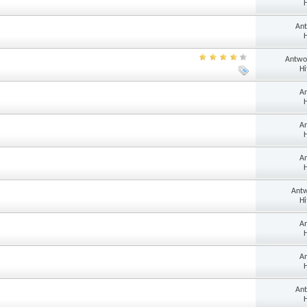
H
Ant
H
Antwo
Hi
An
H
An
H
An
H
Antw
Hi
An
H
An
H
Ant
H