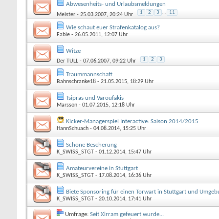
Abwesenheits- und Urlaubsmeldungen
1
2
3
...
11
Meister
- 25.03.2007, 20:24 Uhr
Wie schaut euer Strafenkatalog aus?
Fabie
- 26.05.2011, 12:07 Uhr
Witze
1
2
3
Der TULL
- 07.06.2007, 09:22 Uhr
Traummannschaft
Bahnschranke18
- 21.05.2015, 18:29 Uhr
Tsipras und Varoufakis
Marsson
- 01.07.2015, 12:18 Uhr
Kicker-Managerspiel Interactive: Saison 2014/2015
HannSchuach
- 04.08.2014, 15:25 Uhr
Schöne Bescherung
K_SWISS_STGT
- 01.12.2014, 15:47 Uhr
Amateurvereine in Stuttgart
K_SWISS_STGT
- 17.08.2014, 16:36 Uhr
Biete Sponsoring für einen Torwart in Stuttgart und Umge
K_SWISS_STGT
- 20.10.2014, 17:41 Uhr
Umfrage:
Seit Xirram gefeuert wurde...