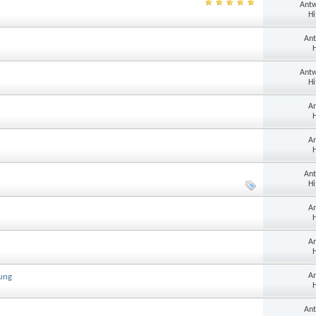
Antw
Hi
Ant
H
Antw
Hi
An
H
An
H
Ant
Hi
An
H
An
H
An
bung
H
Ant