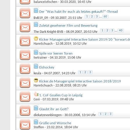
balanceistischen
- 30.03.2020, 16:45 Uhr
Der "Was habt ihr euch als letztes gekauft?"-Thread
1
2
3
...
60
BvB19_09
- 09.10.2007, 21:11 Uhr
Zuletzt gesehener Film und Bewertung
1
2
3
...
40
The Dark Knight-BVB
- 06.09.2007, 20:53 Uhr
Kicker Managerspiel Interactive Saison 2019/20 "torwart.de
HannSchuach
- 12.08.2019, 10:52 Uhr
Spile vor leeren Toren
twtrainer
- 04.10.2019, 15:06 Uhr
Eishockey
1
2
3
keula
- 04.07.2007, 14:23 Uhr
Kicker.de Managerspiel Interactive Saison 2018/2019
HannSchuach
- 22.08.2018, 08:25 Uhr
1. CoF Goalies Cup in Leipzig
Cenì
- 07.03.2019, 09:48 Uhr
Glaubt ihr an Gott?
1
2
3
diekatzevonbinzgen
- 30.03.2006, 13:14 Uhr
Grüße und Wünsche
Steffen
- 23.02.2014, 18:04 Uhr