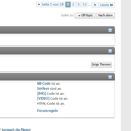
Seite 1 von 18
1
2
3
11
...
Letzte
Gehe zu:
Off-Topic
Nach oben
BB-Code
ist
an
.
Smileys
sind
an
.
[IMG]
Code ist
an
.
[VIDEO]
Code ist
an
.
HTML-Code ist
an
.
Forumregeln
|
torwart.de-News