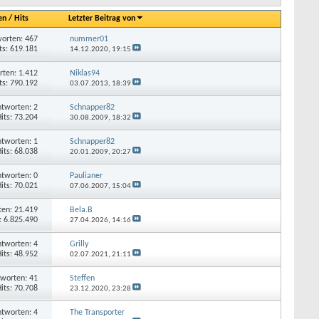
en
/
Hits
Letzter Beitrag von
orten: 467
nummer01
ts: 619.181
14.12.2020,
19:15
rten: 1.412
Niklas94
ts: 790.192
03.07.2013,
18:39
tworten: 2
Schnapper82
its: 73.204
30.08.2009,
18:32
tworten: 1
Schnapper82
its: 68.038
20.01.2009,
20:27
tworten: 0
Paulianer
its: 70.021
07.06.2007,
15:04
en: 21.419
Bela.B
: 6.825.490
27.04.2026,
14:16
tworten: 4
Grilly
its: 48.952
02.07.2021,
21:11
worten: 41
Steffen
its: 70.708
23.12.2020,
23:28
tworten: 4
The Transporter