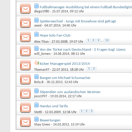
Fußballmanager-Ausbildung bei einem Fußball-Bundesligis
diego1980
- 25.07.2014, 09:12 Uhr
Spielerwechsel - Jungs mit Knowhow sind gefragt
axexl
- 04.07.2014, 14:40 Uhr
Hope Solo Fan-Club
1
2
3
...
15
Alex Titan
- 27.03.2008, 19:37 Uhr
Von der Türkei nach Deutschland - 2 Fragen bzgl. Lizenz
will_lernen
- 14.06.2014, 08:11 Uhr
kicker Managerspiel 2013/2014
1
2
Thomas97
- 22.07.2013, 18:28 Uhr
Bangen um Michael Schumacher
Bela.B
- 30.12.2013, 12:43 Uhr
Stipendien von ausländischen Vereinen
joco1997
- 19.03.2014, 22:17 Uhr
Handys und Tarife
1
2
3
Stetti
- 12.03.2009, 12:36 Uhr
Bewertungen
Shay Given
- 14.03.2013, 15:19 Uhr