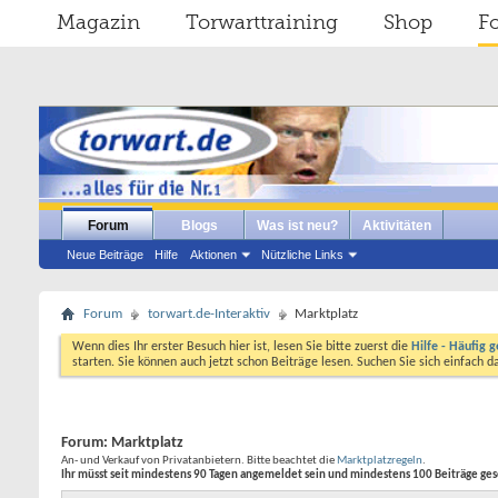
Magazin
Torwarttraining
Shop
F
Forum
Blogs
Was ist neu?
Aktivitäten
Neue Beiträge
Hilfe
Aktionen
Nützliche Links
Forum
torwart.de-Interaktiv
Marktplatz
Wenn dies Ihr erster Besuch hier ist, lesen Sie bitte zuerst die
Hilfe - Häufig g
starten. Sie können auch jetzt schon Beiträge lesen. Suchen Sie sich einfach 
Forum:
Marktplatz
An- und Verkauf von Privatanbietern. Bitte beachtet die
Marktplatzregeln
.
Ihr müsst seit mindestens 90 Tagen angemeldet sein und mindestens 100 Beiträge ge