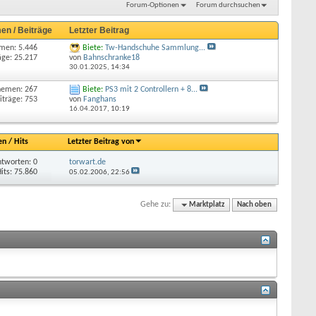
Forum-Optionen
Forum durchsuchen
en / Beiträge
Letzter Beitrag
men: 5.446
Biete:
Tw-Handschuhe Sammlung...
äge: 25.217
von
Bahnschranke18
30.01.2025,
14:34
hemen: 267
Biete:
PS3 mit 2 Controllern + 8...
iträge: 753
von
Fanghans
16.04.2017,
10:19
en
/
Hits
Letzter Beitrag von
tworten: 0
torwart.de
its: 75.860
05.02.2006,
22:56
Gehe zu:
Marktplatz
Nach oben