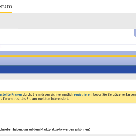
orum
estellte Fragen
durch. Sie müssen sich vermutlich
registrieren
, bevor Sie Beiträge verfasse
das Forum aus, das Sie am meisten interessiert.
schrieben haben, um auf dem Marktplatz aktiv werden zu können!