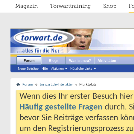
Magazin
Torwarttraining
Shop
F
Forum
Blogs
Was ist neu?
Aktivitäten
Neue Beiträge
Hilfe
Aktionen
Nützliche Links
Forum
torwart.de-Interaktiv
Marktplatz
Wenn dies Ihr erster Besuch hier i
Häufig gestellte Fragen
durch. S
bevor Sie Beiträge verfassen könn
um den Registrierungsprozess zu 