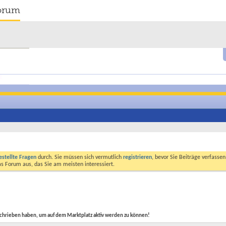
orum
estellte Fragen
durch. Sie müssen sich vermutlich
registrieren
, bevor Sie Beiträge verfasse
das Forum aus, das Sie am meisten interessiert.
schrieben haben, um auf dem Marktplatz aktiv werden zu können!