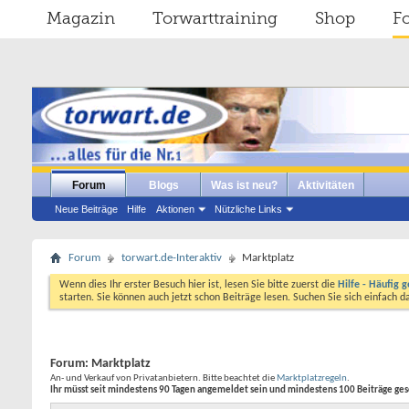
Magazin
Torwarttraining
Shop
F
Forum
Blogs
Was ist neu?
Aktivitäten
Neue Beiträge
Hilfe
Aktionen
Nützliche Links
Forum
torwart.de-Interaktiv
Marktplatz
Wenn dies Ihr erster Besuch hier ist, lesen Sie bitte zuerst die
Hilfe - Häufig g
starten. Sie können auch jetzt schon Beiträge lesen. Suchen Sie sich einfach 
Forum:
Marktplatz
An- und Verkauf von Privatanbietern. Bitte beachtet die
Marktplatzregeln
.
Ihr müsst seit mindestens 90 Tagen angemeldet sein und mindestens 100 Beiträge ge