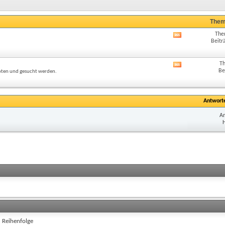
Them
The
RSS-
Beitr
Feed
dieses
Forums
T
RSS-
anzeigen
Be
eboten und gesucht werden.
Feed
dieses
Forums
anzeigen
Antwort
An
H
)
Reihenfolge