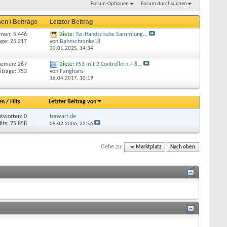
Forum-Optionen
Forum durchsuchen
en / Beiträge
Letzter Beitrag
men: 5.446
Biete:
Tw-Handschuhe Sammlung...
äge: 25.217
von
Bahnschranke18
30.01.2025,
14:34
hemen: 267
Biete:
PS3 mit 2 Controllern + 8...
iträge: 753
von
Fanghans
16.04.2017,
10:19
en
/
Hits
Letzter Beitrag von
tworten: 0
torwart.de
its: 75.858
05.02.2006,
22:56
Gehe zu:
Marktplatz
Nach oben