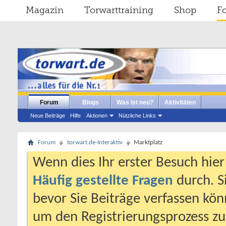
Magazin
Torwarttraining
Shop
F
Forum
Blogs
Was ist neu?
Aktivitäten
Neue Beiträge
Hilfe
Aktionen
Nützliche Links
Forum
torwart.de-Interaktiv
Marktplatz
Wenn dies Ihr erster Besuch hier i
Häufig gestellte Fragen
durch. S
bevor Sie Beiträge verfassen könn
um den Registrierungsprozess zu 