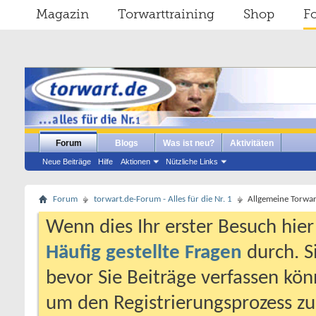
Magazin
Torwarttraining
Shop
F
Forum
Blogs
Was ist neu?
Aktivitäten
Neue Beiträge
Hilfe
Aktionen
Nützliche Links
Forum
torwart.de-Forum - Alles für die Nr. 1
Allgemeine Torwa
Wenn dies Ihr erster Besuch hier i
Häufig gestellte Fragen
durch. S
bevor Sie Beiträge verfassen könn
um den Registrierungsprozess zu 