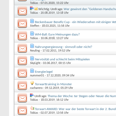
Tobias
- 07.01.2020, 15:22 Uhr
Wichtig: Umfrage:
Wer gewinnt den "Goldenen Handsch
Tobias
- 20.08.2019, 13:18 Uhr
Beckenbauer Benefiz Cup - ein Wiedersehen mit einigen Ve
Steffen
- 18.03.2025, 11:56 Uhr
WM-Ball: Eure Meinungen dazu?
Tobias
- 10.06.2018, 13:27 Uhr
Nahrungsergänzung - sinnvoll oder nicht?
Neuling
- 17.02.2011, 19:52 Uhr
Nervösität und schlecht beim Mitspielen
SkyLight
- 03.06.2017, 00:15 Uhr
Energieriegel
nummer01
- 17.12.2020, 09:34 Uhr
Torwarttraining in Münster
cucharero
- 09.12.2019, 05:29 Uhr
Umfrage:
Thema der Woche: ter Stegen oder Neuer die Nu
Tobias
- 18.03.2019, 16:12 Uhr
Torwart-AWARD: Wer war der beste Torwart in der 2. Bund
Tobias
- 02.07.2019, 13:56 Uhr