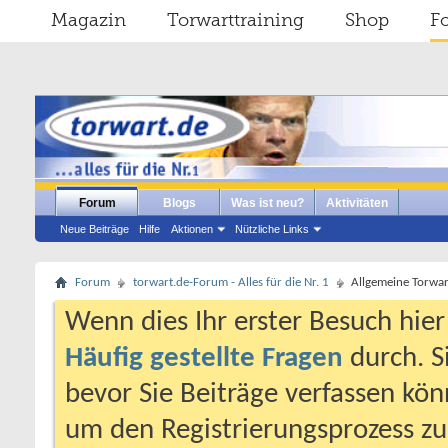
Magazin
Torwarttraining
Shop
F
Forum
Blogs
Was ist neu?
Aktivitäten
Neue Beiträge
Hilfe
Aktionen
Nützliche Links
Forum
torwart.de-Forum - Alles für die Nr. 1
Allgemeine Torwa
Wenn dies Ihr erster Besuch hier i
Häufig gestellte Fragen
durch. S
bevor Sie Beiträge verfassen könn
um den Registrierungsprozess zu 