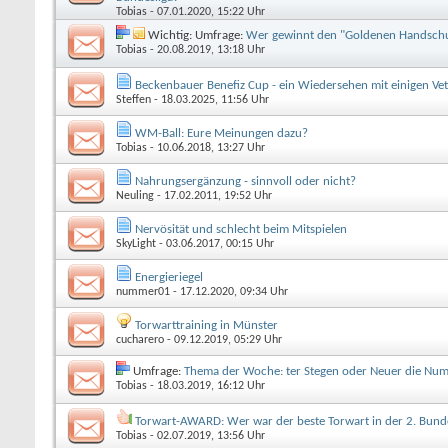
Tobias
- 07.01.2020, 15:22 Uhr
Wichtig: Umfrage:
Wer gewinnt den "Goldenen Handsch
Tobias
- 20.08.2019, 13:18 Uhr
Beckenbauer Benefiz Cup - ein Wiedersehen mit einigen Ve
Steffen
- 18.03.2025, 11:56 Uhr
WM-Ball: Eure Meinungen dazu?
Tobias
- 10.06.2018, 13:27 Uhr
Nahrungsergänzung - sinnvoll oder nicht?
Neuling
- 17.02.2011, 19:52 Uhr
Nervösität und schlecht beim Mitspielen
SkyLight
- 03.06.2017, 00:15 Uhr
Energieriegel
nummer01
- 17.12.2020, 09:34 Uhr
Torwarttraining in Münster
cucharero
- 09.12.2019, 05:29 Uhr
Umfrage:
Thema der Woche: ter Stegen oder Neuer die Nu
Tobias
- 18.03.2019, 16:12 Uhr
Torwart-AWARD: Wer war der beste Torwart in der 2. Bund
Tobias
- 02.07.2019, 13:56 Uhr