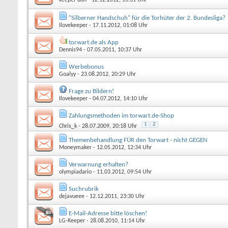
"Silberner Handschuh" für die Torhüter der 2. Bundesliga?
Ilovekeeper
- 17.11.2012, 01:08 Uhr
torwart.de als App
Dennis94
- 07.05.2011, 10:37 Uhr
Werbebonus
Goalyy
- 23.08.2012, 20:29 Uhr
Frage zu Bildern!
Ilovekeeper
- 04.07.2012, 14:10 Uhr
Zahlungsmethoden im torwart.de-Shop
1
2
Chris_k
- 28.07.2009, 20:18 Uhr
Themenbehandlung FÜR den Torwart - nicht GEGEN
Moneymaker
- 12.05.2012, 12:34 Uhr
Verwarnung erhalten?
olympiadario
- 11.03.2012, 09:54 Uhr
Suchrubrik
dejavueee
- 12.12.2011, 23:30 Uhr
E-Mail-Adresse bitte löschen!
LG-Keeper
- 28.08.2010, 11:14 Uhr