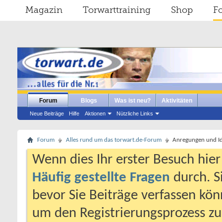
Magazin
Torwarttraining
Shop
F
Forum
Blogs
Was ist neu?
Aktivitäten
Neue Beiträge
Hilfe
Aktionen
Nützliche Links
Forum
Alles rund um das torwart.de-Forum
Anregungen und I
Wenn dies Ihr erster Besuch hier i
Häufig gestellte Fragen
durch. S
bevor Sie Beiträge verfassen könn
um den Registrierungsprozess zu 