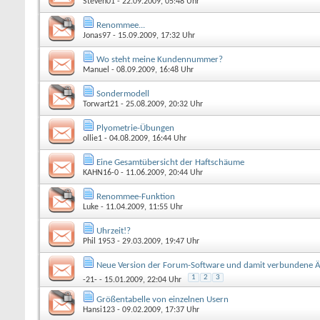
Steven01
- 22.09.2009, 05:48 Uhr
Renommee...
Jonas97
- 15.09.2009, 17:32 Uhr
Wo steht meine Kundennummer?
Manuel
- 08.09.2009, 16:48 Uhr
Sondermodell
Torwart21
- 25.08.2009, 20:32 Uhr
Plyometrie-Übungen
ollie1
- 04.08.2009, 16:44 Uhr
Eine Gesamtübersicht der Haftschäume
KAHN16-0
- 11.06.2009, 20:44 Uhr
Renommee-Funktion
Luke
- 11.04.2009, 11:55 Uhr
Uhrzeit!?
Phil 1953
- 29.03.2009, 19:47 Uhr
Neue Version der Forum-Software und damit verbundene 
1
2
3
-21-
- 15.01.2009, 22:04 Uhr
Größentabelle von einzelnen Usern
Hansi123
- 09.02.2009, 17:37 Uhr