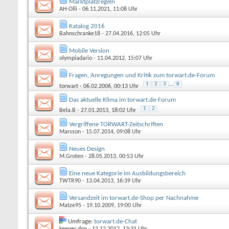
Marktplatzregeln
AH-Olli
- 06.11.2021, 11:08 Uhr
Katalog 2016
Bahnschranke18
- 27.04.2016, 12:05 Uhr
Mobile Version
olympiadario
- 11.04.2012, 15:07 Uhr
Fragen, Anregungen und Kritik zum torwart.de-Forum
1
2
3
...
8
torwart
- 06.02.2006, 00:13 Uhr
Das aktuelle Klima im torwart.de-Forum
1
2
Bela.B
- 27.01.2013, 18:02 Uhr
Vergriffene TORWART-Zeitschriften
Marsson
- 15.07.2014, 09:08 Uhr
Neues Design
M.Groten
- 28.05.2013, 00:53 Uhr
Eine neue Kategorie im Ausbildungsbereich
TWTR90
- 13.04.2013, 16:39 Uhr
Versandzeit im torwart.de-Shop per Nachnahme
Matze95
- 19.10.2009, 19:00 Uhr
Umfrage:
torwart.de-Chat
keeper don
- 12.12.2012, 13:31 Uhr