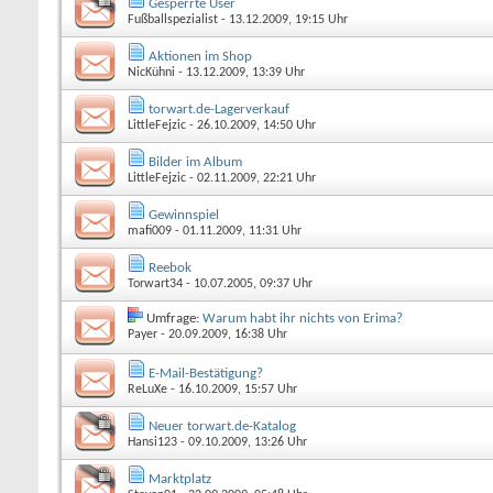
Gesperrte User
Fußballspezialist
- 13.12.2009, 19:15 Uhr
Aktionen im Shop
NicKühni
- 13.12.2009, 13:39 Uhr
torwart.de-Lagerverkauf
LittleFejzic
- 26.10.2009, 14:50 Uhr
Bilder im Album
LittleFejzic
- 02.11.2009, 22:21 Uhr
Gewinnspiel
mafi009
- 01.11.2009, 11:31 Uhr
Reebok
Torwart34
- 10.07.2005, 09:37 Uhr
Umfrage:
Warum habt ihr nichts von Erima?
Payer
- 20.09.2009, 16:38 Uhr
E-Mail-Bestätigung?
ReLuXe
- 16.10.2009, 15:57 Uhr
Neuer torwart.de-Katalog
Hansi123
- 09.10.2009, 13:26 Uhr
Marktplatz