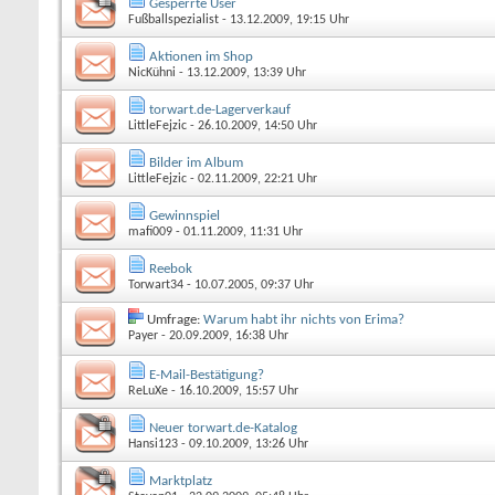
Gesperrte User
Fußballspezialist
- 13.12.2009, 19:15 Uhr
Aktionen im Shop
NicKühni
- 13.12.2009, 13:39 Uhr
torwart.de-Lagerverkauf
LittleFejzic
- 26.10.2009, 14:50 Uhr
Bilder im Album
LittleFejzic
- 02.11.2009, 22:21 Uhr
Gewinnspiel
mafi009
- 01.11.2009, 11:31 Uhr
Reebok
Torwart34
- 10.07.2005, 09:37 Uhr
Umfrage:
Warum habt ihr nichts von Erima?
Payer
- 20.09.2009, 16:38 Uhr
E-Mail-Bestätigung?
ReLuXe
- 16.10.2009, 15:57 Uhr
Neuer torwart.de-Katalog
Hansi123
- 09.10.2009, 13:26 Uhr
Marktplatz