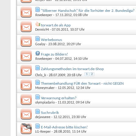
"Silberner Handschuh" für die Torhüter der 2. Bundesliga?
Ilovekeeper
- 17.11.2012, 01:08 Uhr
torwart.de als App
Dennis94
- 07.05.2011, 10:37 Uhr
Werbebonus
Goalyy
- 23.08.2012, 20:29 Uhr
Frage zu Bildern!
Ilovekeeper
- 04.07.2012, 14:10 Uhr
Zahlungsmethoden im torwart.de-Shop
1
2
Chris_k
- 28.07.2009, 20:18 Uhr
Themenbehandlung FÜR den Torwart - nicht GEGEN
Moneymaker
- 12.05.2012, 12:34 Uhr
Verwarnung erhalten?
olympiadario
- 11.03.2012, 09:54 Uhr
Suchrubrik
dejavueee
- 12.12.2011, 23:30 Uhr
E-Mail-Adresse bitte löschen!
LG-Keeper
- 28.08.2010, 11:14 Uhr