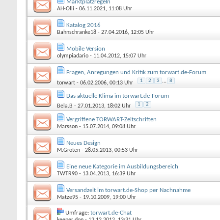
Marktplatzregeln
AH-Olli
- 06.11.2021, 11:08 Uhr
Katalog 2016
Bahnschranke18
- 27.04.2016, 12:05 Uhr
Mobile Version
olympiadario
- 11.04.2012, 15:07 Uhr
Fragen, Anregungen und Kritik zum torwart.de-Forum
1
2
3
...
8
torwart
- 06.02.2006, 00:13 Uhr
Das aktuelle Klima im torwart.de-Forum
1
2
Bela.B
- 27.01.2013, 18:02 Uhr
Vergriffene TORWART-Zeitschriften
Marsson
- 15.07.2014, 09:08 Uhr
Neues Design
M.Groten
- 28.05.2013, 00:53 Uhr
Eine neue Kategorie im Ausbildungsbereich
TWTR90
- 13.04.2013, 16:39 Uhr
Versandzeit im torwart.de-Shop per Nachnahme
Matze95
- 19.10.2009, 19:00 Uhr
Umfrage:
torwart.de-Chat
keeper don
- 12.12.2012, 13:31 Uhr