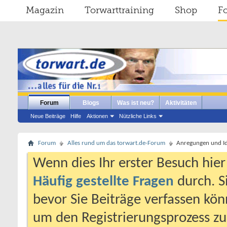
Magazin
Torwarttraining
Shop
F
Forum
Blogs
Was ist neu?
Aktivitäten
Neue Beiträge
Hilfe
Aktionen
Nützliche Links
Forum
Alles rund um das torwart.de-Forum
Anregungen und I
Wenn dies Ihr erster Besuch hier i
Häufig gestellte Fragen
durch. S
bevor Sie Beiträge verfassen könn
um den Registrierungsprozess zu 