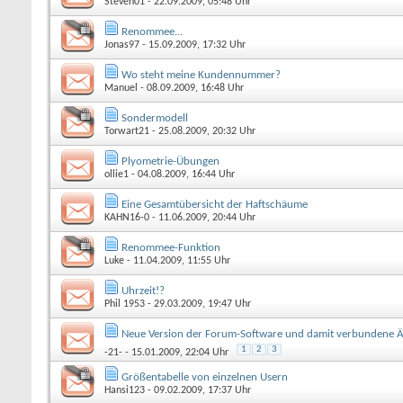
Steven01
- 22.09.2009, 05:48 Uhr
Renommee...
Jonas97
- 15.09.2009, 17:32 Uhr
Wo steht meine Kundennummer?
Manuel
- 08.09.2009, 16:48 Uhr
Sondermodell
Torwart21
- 25.08.2009, 20:32 Uhr
Plyometrie-Übungen
ollie1
- 04.08.2009, 16:44 Uhr
Eine Gesamtübersicht der Haftschäume
KAHN16-0
- 11.06.2009, 20:44 Uhr
Renommee-Funktion
Luke
- 11.04.2009, 11:55 Uhr
Uhrzeit!?
Phil 1953
- 29.03.2009, 19:47 Uhr
Neue Version der Forum-Software und damit verbundene 
1
2
3
-21-
- 15.01.2009, 22:04 Uhr
Größentabelle von einzelnen Usern
Hansi123
- 09.02.2009, 17:37 Uhr