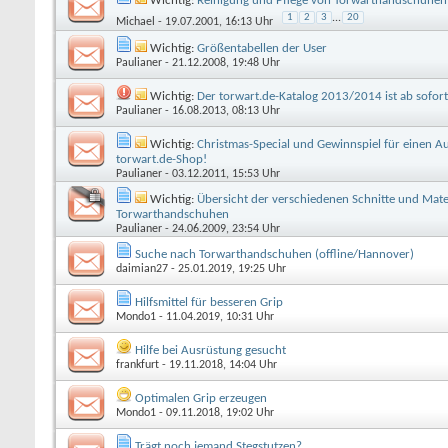
Wichtig:
Reinigung und Pflege von Torwarthandschuhen
1
2
3
...
20
Michael
- 19.07.2001, 16:13 Uhr
Wichtig:
Größentabellen der User
Paulianer
- 21.12.2008, 19:48 Uhr
Wichtig:
Der torwart.de-Katalog 2013/2014 ist ab sofort
Paulianer
- 16.08.2013, 08:13 Uhr
Wichtig:
Christmas-Special und Gewinnspiel für einen A
torwart.de-Shop!
Paulianer
- 03.12.2011, 15:53 Uhr
Wichtig:
Übersicht der verschiedenen Schnitte und Mate
Torwarthandschuhen
Paulianer
- 24.06.2009, 23:54 Uhr
Suche nach Torwarthandschuhen (offline/Hannover)
daimian27
- 25.01.2019, 19:25 Uhr
Hilfsmittel für besseren Grip
Mondo1
- 11.04.2019, 10:31 Uhr
Hilfe bei Ausrüstung gesucht
frankfurt
- 19.11.2018, 14:04 Uhr
Optimalen Grip erzeugen
Mondo1
- 09.11.2018, 19:02 Uhr
Trägt noch jemand Stegstutzen?