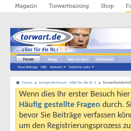
Magazin
Torwarttraining
Shop
F
Forum
Blogs
Was ist neu?
Aktivitäten
Neue Beiträge
Hilfe
Aktionen
Nützliche Links
Forum
torwart.de-Forum - Alles für die Nr. 1
Torwarthandschuh
Wenn dies Ihr erster Besuch hier i
Häufig gestellte Fragen
durch. S
bevor Sie Beiträge verfassen könn
um den Registrierungsprozess zu 