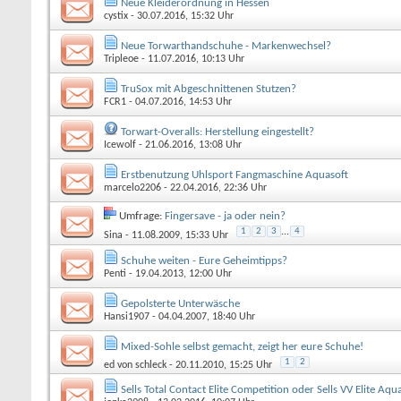
Neue Kleiderordnung in Hessen
cystix
- 30.07.2016, 15:32 Uhr
Neue Torwarthandschuhe - Markenwechsel?
Tripleoe
- 11.07.2016, 10:13 Uhr
TruSox mit Abgeschnittenen Stutzen?
FCR1
- 04.07.2016, 14:53 Uhr
Torwart-Overalls: Herstellung eingestellt?
Icewolf
- 21.06.2016, 13:08 Uhr
Erstbenutzung Uhlsport Fangmaschine Aquasoft
marcelo2206
- 22.04.2016, 22:36 Uhr
Umfrage:
Fingersave - ja oder nein?
1
2
3
...
4
Sina
- 11.08.2009, 15:33 Uhr
Schuhe weiten - Eure Geheimtipps?
Penti
- 19.04.2013, 12:00 Uhr
Gepolsterte Unterwäsche
Hansi1907
- 04.04.2007, 18:40 Uhr
Mixed-Sohle selbst gemacht, zeigt her eure Schuhe!
1
2
ed von schleck
- 20.11.2010, 15:25 Uhr
Sells Total Contact Elite Competition oder Sells VV Elite Aqu