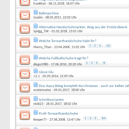
frankfurt
- 06.11.2018, 16:07 Uhr
Ballmaschine
Goalin
- 08.05.2011, 22:02 Uhr
Alternative Handschuhmarken, Weg aus der Preistreiberei
SpVgg_TW
- 01.02.2018, 15:01 Uhr
Welche Torwarthandschuhe habt ihr?
1
2
3
...
56
Marco_Titan
- 23.04.2006, 11:02 Uhr
Welche Fußballschuhe tragt ihr?
1
2
3
...
8
diego1980
- 17.06.2010, 20:20 Uhr
Glove Glu
J.S.1
- 05.09.2014, 21:09 Uhr
Duo Aqua Belag komplett durchnässen - auch zur kalten Jah
motörmatze
- 09.01.2017, 18:00 Uhr
Schnittvarianten
nicki23
- 26.01.2017, 18:02 Uhr
Profi-Torwarthandschuhe
1
2
3
...
84
Keeper77
- 27.06.2008, 13:47 Uhr