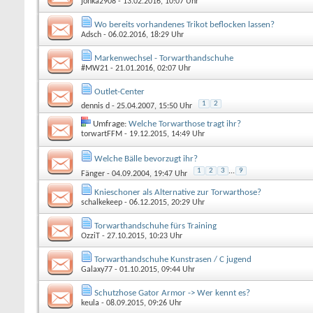
jonka2908
- 13.02.2016, 10:07 Uhr
Wo bereits vorhandenes Trikot beflocken lassen?
Adsch
- 06.02.2016, 18:29 Uhr
Markenwechsel - Torwarthandschuhe
#MW21
- 21.01.2016, 02:07 Uhr
Outlet-Center
1
2
dennis d
- 25.04.2007, 15:50 Uhr
Umfrage:
Welche Torwarthose tragt ihr?
torwartFFM
- 19.12.2015, 14:49 Uhr
Welche Bälle bevorzugt ihr?
1
2
3
...
9
Fänger
- 04.09.2004, 19:47 Uhr
Knieschoner als Alternative zur Torwarthose?
schalkekeep
- 06.12.2015, 20:29 Uhr
Torwarthandschuhe fürs Training
OzziT
- 27.10.2015, 10:23 Uhr
Torwarthandschuhe Kunstrasen / C jugend
Galaxy77
- 01.10.2015, 09:44 Uhr
Schutzhose Gator Armor -> Wer kennt es?
keula
- 08.09.2015, 09:26 Uhr