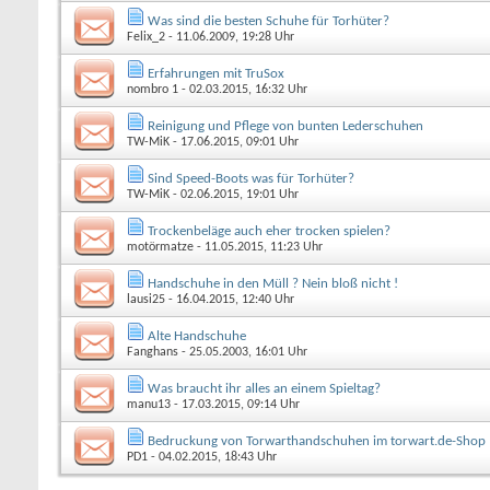
Was sind die besten Schuhe für Torhüter?
Felix_2
- 11.06.2009, 19:28 Uhr
Erfahrungen mit TruSox
nombro 1
- 02.03.2015, 16:32 Uhr
Reinigung und Pflege von bunten Lederschuhen
TW-MiK
- 17.06.2015, 09:01 Uhr
Sind Speed-Boots was für Torhüter?
TW-MiK
- 02.06.2015, 19:01 Uhr
Trockenbeläge auch eher trocken spielen?
motörmatze
- 11.05.2015, 11:23 Uhr
Handschuhe in den Müll ? Nein bloß nicht !
lausi25
- 16.04.2015, 12:40 Uhr
Alte Handschuhe
Fanghans
- 25.05.2003, 16:01 Uhr
Was braucht ihr alles an einem Spieltag?
manu13
- 17.03.2015, 09:14 Uhr
Bedruckung von Torwarthandschuhen im torwart.de-Shop
PD1
- 04.02.2015, 18:43 Uhr