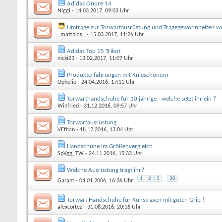
Adidas Onore 14
Niggi
- 14.03.2017, 09:03 Uhr
Umfrage zur Torwartausrüstung und Tragegewohnheiten v
_matthias_
- 15.03.2017, 11:26 Uhr
Adidas Top 15 Trikot
nicki23
- 13.02.2017, 11:07 Uhr
Produkterfahrungen mit Knieschonern
Ophelio
- 24.04.2016, 17:11 Uhr
Torwarthandschuhe für 10 jährige - welche setzt ihr ein ?
Winfried
- 31.12.2016, 09:57 Uhr
Torwartausrüstung
VEfhan
- 18.12.2016, 13:04 Uhr
Handschuhe im Größenvergleich
SpVgg_TW
- 24.11.2016, 15:33 Uhr
Welche Ausrüstung tragt ihr?
1
2
3
...
30
Garant
- 04.01.2006, 16:36 Uhr
Torwart Handschuhe für Kunstrasen mit guten Grip !
alexcortez
- 31.08.2016, 20:16 Uhr