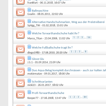
frankfurt
- 06.11.2018, 16:07 Uhr
Ballmaschine
Goalin
- 08.05.2011, 22:02 Uhr
Alternative Handschuhmarken, Weg aus der Preistreiberei
SpVgg_TW
- 01.02.2018, 15:01 Uhr
Welche Torwarthandschuhe habt ihr?
1
2
3
...
56
Marco_Titan
- 23.04.2006, 11:02 Uhr
Welche Fußballschuhe tragt ihr?
1
2
3
...
8
diego1980
- 17.06.2010, 20:20 Uhr
Glove Glu
J.S.1
- 05.09.2014, 21:09 Uhr
Duo Aqua Belag komplett durchnässen - auch zur kalten Jah
motörmatze
- 09.01.2017, 18:00 Uhr
Schnittvarianten
nicki23
- 26.01.2017, 18:02 Uhr
Profi-Torwarthandschuhe
1
2
3
...
84
Keeper77
- 27.06.2008, 13:47 Uhr