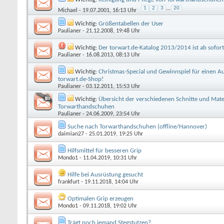
1
2
3
...
20
Michael
- 19.07.2001, 16:13 Uhr
Wichtig:
Größentabellen der User
Paulianer
- 21.12.2008, 19:48 Uhr
Wichtig:
Der torwart.de-Katalog 2013/2014 ist ab sofort
Paulianer
- 16.08.2013, 08:13 Uhr
Wichtig:
Christmas-Special und Gewinnspiel für einen A
torwart.de-Shop!
Paulianer
- 03.12.2011, 15:53 Uhr
Wichtig:
Übersicht der verschiedenen Schnitte und Mate
Torwarthandschuhen
Paulianer
- 24.06.2009, 23:54 Uhr
Suche nach Torwarthandschuhen (offline/Hannover)
daimian27
- 25.01.2019, 19:25 Uhr
Hilfsmittel für besseren Grip
Mondo1
- 11.04.2019, 10:31 Uhr
Hilfe bei Ausrüstung gesucht
frankfurt
- 19.11.2018, 14:04 Uhr
Optimalen Grip erzeugen
Mondo1
- 09.11.2018, 19:02 Uhr
Trägt noch jemand Stegstutzen?