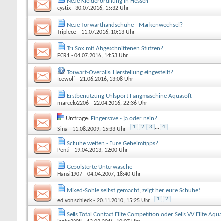
Neue Kleiderordnung in Hessen
cystix
- 30.07.2016, 15:32 Uhr
Neue Torwarthandschuhe - Markenwechsel?
Tripleoe
- 11.07.2016, 10:13 Uhr
TruSox mit Abgeschnittenen Stutzen?
FCR1
- 04.07.2016, 14:53 Uhr
Torwart-Overalls: Herstellung eingestellt?
Icewolf
- 21.06.2016, 13:08 Uhr
Erstbenutzung Uhlsport Fangmaschine Aquasoft
marcelo2206
- 22.04.2016, 22:36 Uhr
Umfrage:
Fingersave - ja oder nein?
1
2
3
...
4
Sina
- 11.08.2009, 15:33 Uhr
Schuhe weiten - Eure Geheimtipps?
Penti
- 19.04.2013, 12:00 Uhr
Gepolsterte Unterwäsche
Hansi1907
- 04.04.2007, 18:40 Uhr
Mixed-Sohle selbst gemacht, zeigt her eure Schuhe!
1
2
ed von schleck
- 20.11.2010, 15:25 Uhr
Sells Total Contact Elite Competition oder Sells VV Elite Aqu