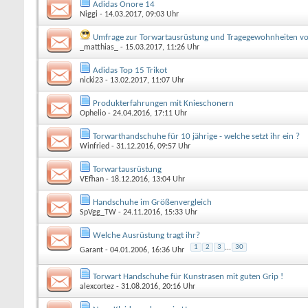
Adidas Onore 14
Niggi
- 14.03.2017, 09:03 Uhr
Umfrage zur Torwartausrüstung und Tragegewohnheiten v
_matthias_
- 15.03.2017, 11:26 Uhr
Adidas Top 15 Trikot
nicki23
- 13.02.2017, 11:07 Uhr
Produkterfahrungen mit Knieschonern
Ophelio
- 24.04.2016, 17:11 Uhr
Torwarthandschuhe für 10 jährige - welche setzt ihr ein ?
Winfried
- 31.12.2016, 09:57 Uhr
Torwartausrüstung
VEfhan
- 18.12.2016, 13:04 Uhr
Handschuhe im Größenvergleich
SpVgg_TW
- 24.11.2016, 15:33 Uhr
Welche Ausrüstung tragt ihr?
1
2
3
...
30
Garant
- 04.01.2006, 16:36 Uhr
Torwart Handschuhe für Kunstrasen mit guten Grip !
alexcortez
- 31.08.2016, 20:16 Uhr