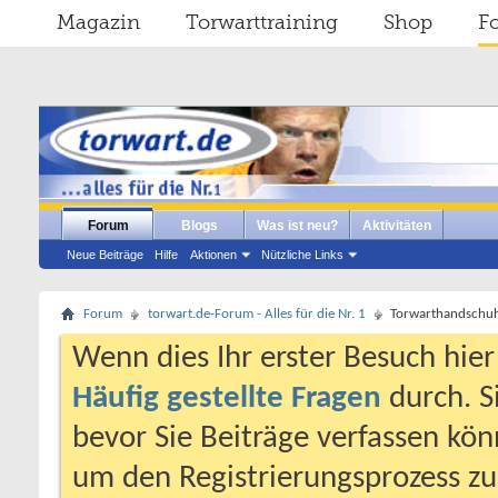
Magazin
Torwarttraining
Shop
F
Forum
Blogs
Was ist neu?
Aktivitäten
Neue Beiträge
Hilfe
Aktionen
Nützliche Links
Forum
torwart.de-Forum - Alles für die Nr. 1
Torwarthandschuh
Wenn dies Ihr erster Besuch hier i
Häufig gestellte Fragen
durch. S
bevor Sie Beiträge verfassen könn
um den Registrierungsprozess zu 