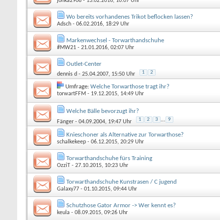
jonka2908
- 13.02.2016, 10:07 Uhr
Wo bereits vorhandenes Trikot beflocken lassen?
Adsch
- 06.02.2016, 18:29 Uhr
Markenwechsel - Torwarthandschuhe
#MW21
- 21.01.2016, 02:07 Uhr
Outlet-Center
1
2
dennis d
- 25.04.2007, 15:50 Uhr
Umfrage:
Welche Torwarthose tragt ihr?
torwartFFM
- 19.12.2015, 14:49 Uhr
Welche Bälle bevorzugt ihr?
1
2
3
...
9
Fänger
- 04.09.2004, 19:47 Uhr
Knieschoner als Alternative zur Torwarthose?
schalkekeep
- 06.12.2015, 20:29 Uhr
Torwarthandschuhe fürs Training
OzziT
- 27.10.2015, 10:23 Uhr
Torwarthandschuhe Kunstrasen / C jugend
Galaxy77
- 01.10.2015, 09:44 Uhr
Schutzhose Gator Armor -> Wer kennt es?
keula
- 08.09.2015, 09:26 Uhr