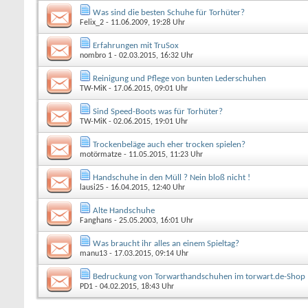
Was sind die besten Schuhe für Torhüter?
Felix_2
- 11.06.2009, 19:28 Uhr
Erfahrungen mit TruSox
nombro 1
- 02.03.2015, 16:32 Uhr
Reinigung und Pflege von bunten Lederschuhen
TW-MiK
- 17.06.2015, 09:01 Uhr
Sind Speed-Boots was für Torhüter?
TW-MiK
- 02.06.2015, 19:01 Uhr
Trockenbeläge auch eher trocken spielen?
motörmatze
- 11.05.2015, 11:23 Uhr
Handschuhe in den Müll ? Nein bloß nicht !
lausi25
- 16.04.2015, 12:40 Uhr
Alte Handschuhe
Fanghans
- 25.05.2003, 16:01 Uhr
Was braucht ihr alles an einem Spieltag?
manu13
- 17.03.2015, 09:14 Uhr
Bedruckung von Torwarthandschuhen im torwart.de-Shop
PD1
- 04.02.2015, 18:43 Uhr