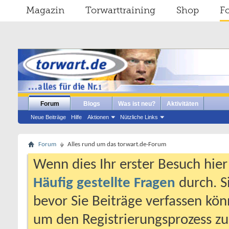
Magazin
Torwarttraining
Shop
F
Forum
Blogs
Was ist neu?
Aktivitäten
Neue Beiträge
Hilfe
Aktionen
Nützliche Links
Forum
Alles rund um das torwart.de-Forum
Wenn dies Ihr erster Besuch hier i
Häufig gestellte Fragen
durch. S
bevor Sie Beiträge verfassen könn
um den Registrierungsprozess zu 