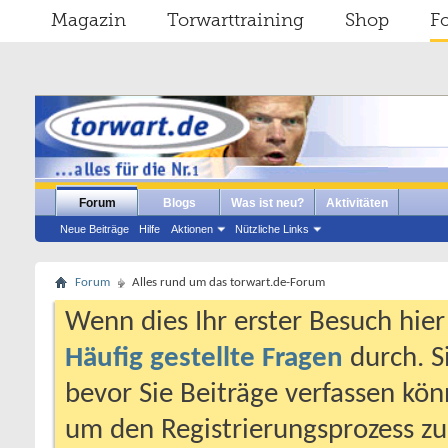
Magazin
Torwarttraining
Shop
F
Forum
Blogs
Was ist neu?
Aktivitäten
Neue Beiträge
Hilfe
Aktionen
Nützliche Links
Forum
Alles rund um das torwart.de-Forum
Wenn dies Ihr erster Besuch hier i
Häufig gestellte Fragen
durch. S
bevor Sie Beiträge verfassen könn
um den Registrierungsprozess zu 