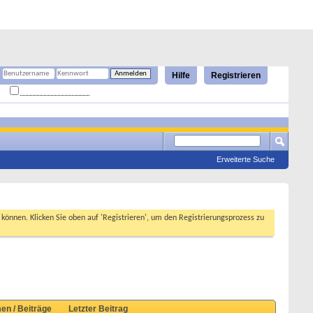
Hilfe
Registrieren
Angemeldet bleiben?
Erweiterte Suche
n können. Klicken Sie oben auf 'Registrieren', um den Registrierungsprozess zu
en / Beiträge
Letzter Beitrag