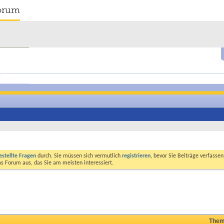
orum
estellte Fragen
durch. Sie müssen sich vermutlich
registrieren
, bevor Sie Beiträge verfasse
das Forum aus, das Sie am meisten interessiert.
Them