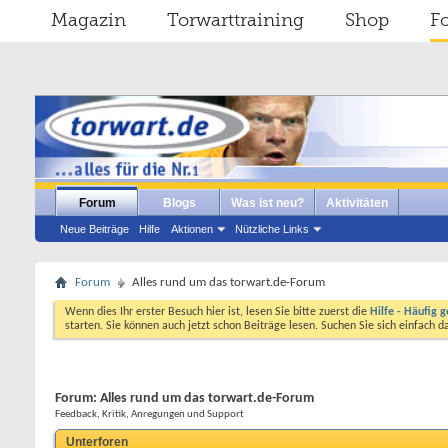
Magazin
Torwarttraining
Shop
F
Forum
Blogs
Was ist neu?
Aktivitäten
Neue Beiträge
Hilfe
Aktionen
Nützliche Links
Forum
Alles rund um das torwart.de-Forum
Wenn dies Ihr erster Besuch hier ist, lesen Sie bitte zuerst die
Hilfe - Häufig g
starten. Sie können auch jetzt schon Beiträge lesen. Suchen Sie sich einfach 
Forum:
Alles rund um das torwart.de-Forum
Feedback, Kritik, Anregungen und Support
Unterforen