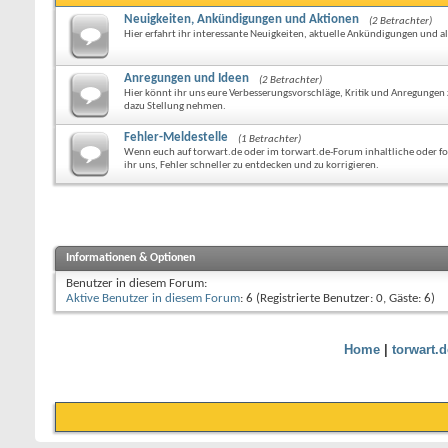
Neuigkeiten, Ankündigungen und Aktionen
(2 Betrachter)
Hier erfahrt ihr interessante Neuigkeiten, aktuelle Ankündigungen und 
Anregungen und Ideen
(2 Betrachter)
Hier könnt ihr uns eure Verbesserungsvorschläge, Kritik und Anregunge
dazu Stellung nehmen.
Fehler-Meldestelle
(1 Betrachter)
Wenn euch auf torwart.de oder im torwart.de-Forum inhaltliche oder form
ihr uns, Fehler schneller zu entdecken und zu korrigieren.
Informationen & Optionen
Benutzer in diesem Forum:
Aktive Benutzer in diesem Forum
: 6 (Registrierte Benutzer: 0, Gäste: 6)
Home
|
torwart.