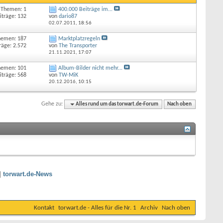
Themen: 1
400.000 Beiträge im...
iträge: 132
von
dario87
02.07.2011,
18:56
hemen: 187
Marktplatzregeln
räge: 2.572
von
The Transporter
21.11.2021,
17:07
hemen: 101
Album-Bilder nicht mehr...
iträge: 568
von
TW-MiK
20.12.2016,
10:15
Gehe zu:
Alles rund um das torwart.de-Forum
Nach oben
|
torwart.de-News
Kontakt
torwart.de - Alles für die Nr. 1
Archiv
Nach oben