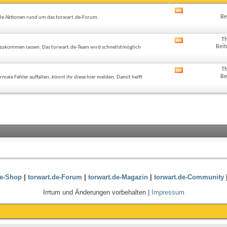
RSS-
Be
alle Aktionen rund um das torwart.de-Forum.
Feed
dieses
Forums
T
RSS-
anzeigen
Beit
n zukommen lassen. Das torwart.de-Team wird schnellstmöglich
Feed
dieses
Forums
T
RSS-
anzeigen
Be
ale Fehler auffallen, könnt ihr diese hier melden. Damit helft
Feed
dieses
Forums
anzeigen
de-Shop
|
torwart.de-Forum
|
torwart.de-Magazin
|
torwart.de-Community
Irrtum und Änderungen vorbehalten |
Impressum