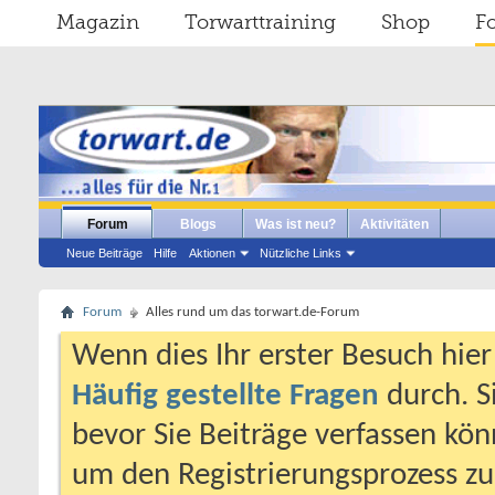
Magazin
Torwarttraining
Shop
F
Forum
Blogs
Was ist neu?
Aktivitäten
Neue Beiträge
Hilfe
Aktionen
Nützliche Links
Forum
Alles rund um das torwart.de-Forum
Wenn dies Ihr erster Besuch hier i
Häufig gestellte Fragen
durch. S
bevor Sie Beiträge verfassen könn
um den Registrierungsprozess zu 