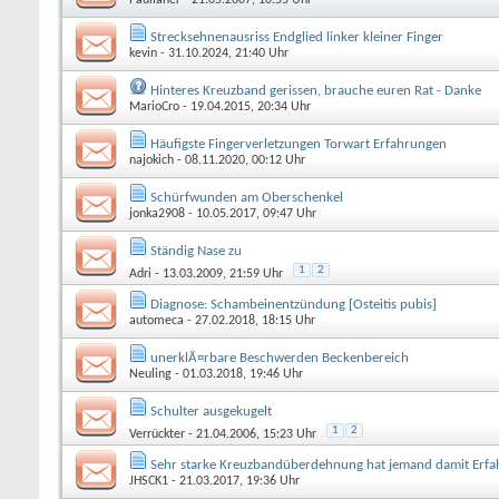
Strecksehnenausriss Endglied linker kleiner Finger
kevin
- 31.10.2024, 21:40 Uhr
Hinteres Kreuzband gerissen, brauche euren Rat - Danke
MarioCro
- 19.04.2015, 20:34 Uhr
Häufigste Fingerverletzungen Torwart Erfahrungen
najokich
- 08.11.2020, 00:12 Uhr
Schürfwunden am Oberschenkel
jonka2908
- 10.05.2017, 09:47 Uhr
Ständig Nase zu
1
2
Adri
- 13.03.2009, 21:59 Uhr
Diagnose: Schambeinentzündung [Osteitis pubis]
automeca
- 27.02.2018, 18:15 Uhr
unerklÃ¤rbare Beschwerden Beckenbereich
Neuling
- 01.03.2018, 19:46 Uhr
Schulter ausgekugelt
1
2
Verrückter
- 21.04.2006, 15:23 Uhr
Sehr starke Kreuzbandüberdehnung hat jemand damit Erfa
JHSCK1
- 21.03.2017, 19:36 Uhr