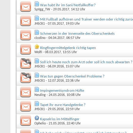
Was habt ihr im Sani/Notfallkoffer?
SpVgg_TW
- 29.05.2017, 14:12 Uhr
Mit Fußball aufhören und Trainer werden oder richtig zur
JHSCK1
- 07.05.2017, 19:03 Uhr
Schmerzen in der Innenseite des Oberschenkels
cicolino
- 04.04.2017, 06:57 Uhr
Ringfingermittelgelenk richtig tapen
Wolfi
- 08.03.2017, 13:55 Uhr
Soll ich heute noch zum Arzt oder soll ich noch abwarten ?
JHSCK1
- 06.09.2016, 15:07 Uhr
Was tun gegen Oberschenkel Probleme ?
JHSCK1
- 12.07.2016, 22:36 Uhr
Impingementsyndrom Hüfte
Neuling
- 24.05.2016, 10:08 Uhr
Tapet ihr eure Handgelenke ?
JHSCK1
- 29.05.2016, 22:59 Uhr
Kapselriss im Mittelfinger
Ophelio
- 21.05.2016, 22:40 Uhr