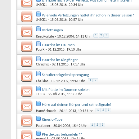
Ich habe mich wider verletzt, was soll ich jetzt machen?
JHSCK1
- 15.05.2016, 22:34 Uhr
Wie viele Verletzungen hattet ihr schon in dieser Saison?
JHSCK1
- 15.05.2016, 10:57 Uhr
Verletzungen
1
2
3
KeepForLife
- 10.12.2004, 14:11 Uhr
Haarriss im Daumen
PaulR
- 01.12.2015, 19:10 Uhr
Haarriss im Ringfinger
Chrüchix
- 02.11.2015, 17:17 Uhr
Schultereckgelenksprengung
1
2
Chalkias
- 05.12.2009, 19:41 Uhr
MIt Platte im Daumen spielen
TFC37
- 25.08.2015, 11:35 Uhr
Höre auf deinen Körper und seine Signale!
1
2
3
HannSchuach
- 26.11.2013, 10:15 Uhr
Kinesio-Tape
1
2
3
Paulianer
- 30.04.2006, 18:49 Uhr
Pferdekuss behandeln??
manu13
- 07.05.2015, 13:43 Uhr