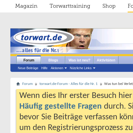
Magazin
Torwarttraining
Shop
F
Forum
Blogs
Was ist neu?
Aktivitäten
Neue Beiträge
Hilfe
Aktionen
Nützliche Links
Forum
torwart.de-Forum - Alles für die Nr. 1
Was tun bei Verle
Wenn dies Ihr erster Besuch hier i
Häufig gestellte Fragen
durch. S
bevor Sie Beiträge verfassen könn
um den Registrierungsprozess zu 