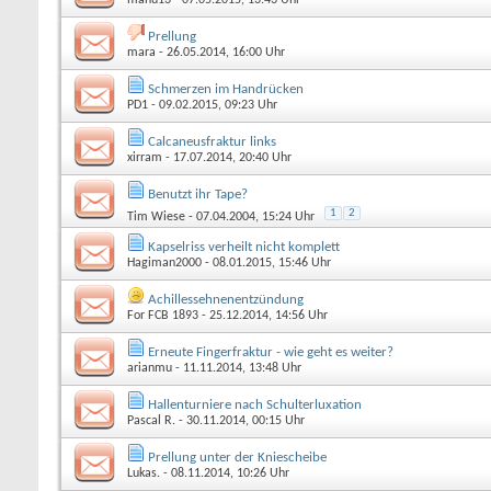
Prellung
mara
- 26.05.2014, 16:00 Uhr
Schmerzen im Handrücken
PD1
- 09.02.2015, 09:23 Uhr
Calcaneusfraktur links
xirram
- 17.07.2014, 20:40 Uhr
Benutzt ihr Tape?
1
2
Tim Wiese
- 07.04.2004, 15:24 Uhr
Kapselriss verheilt nicht komplett
Hagiman2000
- 08.01.2015, 15:46 Uhr
Achillessehnenentzündung
For FCB 1893
- 25.12.2014, 14:56 Uhr
Erneute Fingerfraktur - wie geht es weiter?
arianmu
- 11.11.2014, 13:48 Uhr
Hallenturniere nach Schulterluxation
Pascal R.
- 30.11.2014, 00:15 Uhr
Prellung unter der Kniescheibe
Lukas.
- 08.11.2014, 10:26 Uhr