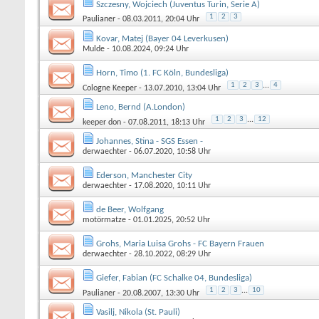
Szczesny, Wojciech (Juventus Turin, Serie A)
1
2
3
Paulianer
- 08.03.2011, 20:04 Uhr
Kovar, Matej (Bayer 04 Leverkusen)
Mulde
- 10.08.2024, 09:24 Uhr
Horn, Timo (1. FC Köln, Bundesliga)
1
2
3
...
4
Cologne Keeper
- 13.07.2010, 13:04 Uhr
Leno, Bernd (A.London)
1
2
3
...
12
keeper don
- 07.08.2011, 18:13 Uhr
Johannes, Stina - SGS Essen -
derwaechter
- 06.07.2020, 10:58 Uhr
Ederson, Manchester City
derwaechter
- 17.08.2020, 10:11 Uhr
de Beer, Wolfgang
motörmatze
- 01.01.2025, 20:52 Uhr
Grohs, Maria Luisa Grohs - FC Bayern Frauen
derwaechter
- 28.10.2022, 08:29 Uhr
Giefer, Fabian (FC Schalke 04, Bundesliga)
1
2
3
...
10
Paulianer
- 20.08.2007, 13:30 Uhr
Vasilj, Nikola (St. Pauli)