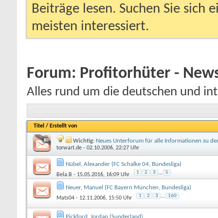
Beiträge lesen. Suchen Sie sich 
meisten interessiert.
Forum:
Profitorhüter - Ne
Alles rund um die deutschen und int
Titel
/
Erstellt von
Wichtig:
Neues Unterforum für alle Informationen zu de
torwart.de
- 02.10.2006, 22:27 Uhr
Nübel, Alexander (FC Schalke 04, Bundesliga)
1
2
3
...
5
Bela.B
- 15.05.2016, 16:09 Uhr
Neuer, Manuel (FC Bayern München, Bundesliga)
1
2
3
...
160
Mats04
- 12.11.2006, 15:50 Uhr
Pickford, Jordan (Sunderland)