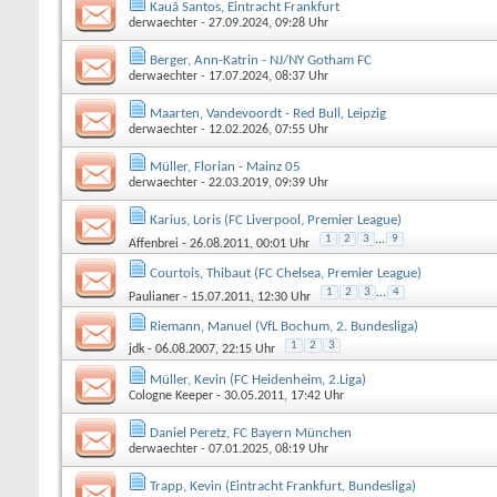
Kauã Santos, Eintracht Frankfurt
derwaechter
- 27.09.2024, 09:28 Uhr
Berger, Ann-Katrin - NJ/NY Gotham FC
derwaechter
- 17.07.2024, 08:37 Uhr
Maarten, Vandevoordt - Red Bull, Leipzig
derwaechter
- 12.02.2026, 07:55 Uhr
Müller, Florian - Mainz 05
derwaechter
- 22.03.2019, 09:39 Uhr
Karius, Loris (FC Liverpool, Premier League)
1
2
3
...
9
Affenbrei
- 26.08.2011, 00:01 Uhr
Courtois, Thibaut (FC Chelsea, Premier League)
1
2
3
...
4
Paulianer
- 15.07.2011, 12:30 Uhr
Riemann, Manuel (VfL Bochum, 2. Bundesliga)
1
2
3
jdk
- 06.08.2007, 22:15 Uhr
Müller, Kevin (FC Heidenheim, 2.Liga)
Cologne Keeper
- 30.05.2011, 17:42 Uhr
Daniel Peretz, FC Bayern München
derwaechter
- 07.01.2025, 08:19 Uhr
Trapp, Kevin (Eintracht Frankfurt, Bundesliga)