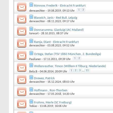
Rönnow, Frederik - Eintracht Frankfurt
1
2
derwaechter
- 19.06.2019, 09:13 Uhr
Blaswich, Janis - Red Bull, Leipzig
derwaechter
- 08.11.2023, 09:17 Uhr
Donnarumma, Gianluigi (AC Mailand)
torwart
- 28.10.2015, 08:37 Uhr
Ramja, Diant - Eintracht Frankfurt
derwaechter
- 03.08.2023, 09:52 Uhr
Ortega, Stefan (TSV 1860 München, 2. Bundesliga)
1
2
Paulianer
- 17.11.2011, 09:39 Uhr
Wellenreuther, Timon (Willlem II Tilburg, Niederlande)
1
2
3
...
11
Bela.B
- 04.06.2014, 20:09 Uhr
Drewes, Patrick
derwaechter
- 16.12.2024, 08:03 Uhr
Hoffmann , Ron-Thorben
derwaechter
- 17.05.2018, 14:20 Uhr
Frohms, Merle (SC Freiburg)
Tobias
- 13.06.2019, 16:06 Uhr