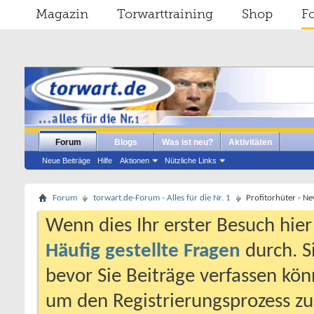
Magazin
Torwarttraining
Shop
F
Forum
Blogs
Was ist neu?
Aktivitäten
Neue Beiträge
Hilfe
Aktionen
Nützliche Links
Forum
torwart.de-Forum - Alles für die Nr. 1
Profitorhüter - N
Wenn dies Ihr erster Besuch hier i
Häufig gestellte Fragen
durch. S
bevor Sie Beiträge verfassen könn
um den Registrierungsprozess zu 