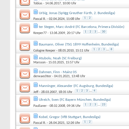
Tobias
- 14.06.2017, 10:00 Uhr
Urbig, Jonas (SpVgg Greuther Fürth, 2. Bundesliga)
1
2
Pascal R.
- 02.04.2024, 11:08 Uhr
ter Stegen, Marc-André (FC Barcelona, Primera División)
1
2
3
...
30
Keeper77
- 13.06.2009, 20:17 Uhr
Baumann, Oliver (TSG 1899 Hoffenheim, Bundesliga)
1
2
3
...
8
Cologne Keeper
- 08.05.2010, 15:11 Uhr
Atubolu, Noah (SC Freiburg)
Marsson
- 15.03.2025, 15:57 Uhr
Dahmen, Finn - Mainz 05
derwaechter
- 04.01.2021, 13:48 Uhr
Manninger, Alexander (FC Augsburg, Bundesliga)
1
2
3
...
4
Jeff
- 28.03.2007, 18:35 Uhr
Ulreich, Sven (FC Bayern München, Bundesliga)
1
2
3
...
23
Paulianer
- 08.02.2008, 09:36 Uhr
Kobel, Gregor (VfB Stuttgart, Bundesliga)
1
2
Pascal R.
- 26.04.2021, 12:26 Uhr