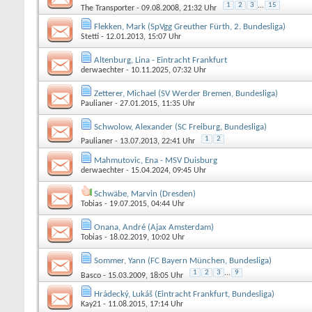
1
2
3
...
15
The Transporter
- 09.08.2008, 21:32 Uhr
Flekken, Mark (SpVgg Greuther Fürth, 2. Bundesliga)
Stetti
- 12.01.2013, 15:07 Uhr
Altenburg, Lina - Eintracht Frankfurt
derwaechter
- 10.11.2025, 07:32 Uhr
Zetterer, Michael (SV Werder Bremen, Bundesliga)
Paulianer
- 27.01.2015, 11:35 Uhr
Schwolow, Alexander (SC Freiburg, Bundesliga)
1
2
Paulianer
- 13.07.2013, 22:41 Uhr
Mahmutovic, Ena - MSV Duisburg
derwaechter
- 15.04.2024, 09:45 Uhr
Schwäbe, Marvin (Dresden)
Tobias
- 19.07.2015, 04:44 Uhr
Onana, André (Ajax Amsterdam)
Tobias
- 18.02.2019, 10:02 Uhr
Sommer, Yann (FC Bayern München, Bundesliga)
1
2
3
...
9
Basco
- 15.03.2009, 18:05 Uhr
Hrádecký, Lukáš (Eintracht Frankfurt, Bundesliga)
Kay21
- 11.08.2015, 17:14 Uhr