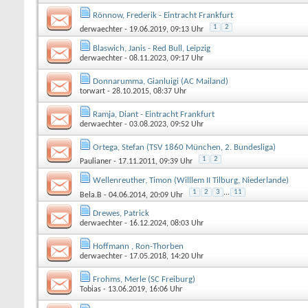
Rönnow, Frederik - Eintracht Frankfurt
1
2
derwaechter
- 19.06.2019, 09:13 Uhr
Blaswich, Janis - Red Bull, Leipzig
derwaechter
- 08.11.2023, 09:17 Uhr
Donnarumma, Gianluigi (AC Mailand)
torwart
- 28.10.2015, 08:37 Uhr
Ramja, Diant - Eintracht Frankfurt
derwaechter
- 03.08.2023, 09:52 Uhr
Ortega, Stefan (TSV 1860 München, 2. Bundesliga)
1
2
Paulianer
- 17.11.2011, 09:39 Uhr
Wellenreuther, Timon (Willlem II Tilburg, Niederlande)
1
2
3
...
11
Bela.B
- 04.06.2014, 20:09 Uhr
Drewes, Patrick
derwaechter
- 16.12.2024, 08:03 Uhr
Hoffmann , Ron-Thorben
derwaechter
- 17.05.2018, 14:20 Uhr
Frohms, Merle (SC Freiburg)
Tobias
- 13.06.2019, 16:06 Uhr