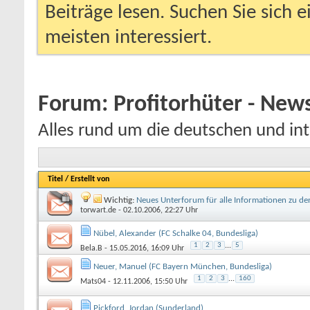
Beiträge lesen. Suchen Sie sich 
meisten interessiert.
Forum:
Profitorhüter - Ne
Alles rund um die deutschen und int
Titel
/
Erstellt von
Wichtig:
Neues Unterforum für alle Informationen zu de
torwart.de
- 02.10.2006, 22:27 Uhr
Nübel, Alexander (FC Schalke 04, Bundesliga)
1
2
3
...
5
Bela.B
- 15.05.2016, 16:09 Uhr
Neuer, Manuel (FC Bayern München, Bundesliga)
1
2
3
...
160
Mats04
- 12.11.2006, 15:50 Uhr
Pickford, Jordan (Sunderland)