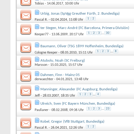
Tobias
- 14.06.2017, 10:00 Uhr
Urbig, Jonas (SpVgg Greuther Fürth, 2. Bundesliga)
1
2
Pascal R.
- 02.04.2024, 11:08 Uhr
ter Stegen, Marc-André (FC Barcelona, Primera División)
1
2
3
...
30
Keeper77
- 13.06.2009, 20:17 Uhr
Baumann, Oliver (TSG 1899 Hoffenheim, Bundesliga)
1
2
3
...
8
Cologne Keeper
- 08.05.2010, 15:11 Uhr
Atubolu, Noah (SC Freiburg)
Marsson
- 15.03.2025, 15:57 Uhr
Dahmen, Finn - Mainz 05
derwaechter
- 04.01.2021, 13:48 Uhr
Manninger, Alexander (FC Augsburg, Bundesliga)
1
2
3
...
4
Jeff
- 28.03.2007, 18:35 Uhr
Ulreich, Sven (FC Bayern München, Bundesliga)
1
2
3
...
23
Paulianer
- 08.02.2008, 09:36 Uhr
Kobel, Gregor (VfB Stuttgart, Bundesliga)
1
2
Pascal R.
- 26.04.2021, 12:26 Uhr