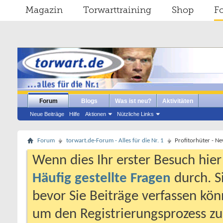
Magazin
Torwarttraining
Shop
F
Forum
Blogs
Was ist neu?
Aktivitäten
Neue Beiträge
Hilfe
Aktionen
Nützliche Links
Forum
torwart.de-Forum - Alles für die Nr. 1
Profitorhüter - N
Wenn dies Ihr erster Besuch hier i
Häufig gestellte Fragen
durch. S
bevor Sie Beiträge verfassen könn
um den Registrierungsprozess zu 