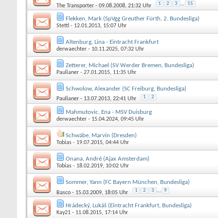
1
2
3
...
15
The Transporter
- 09.08.2008, 21:32 Uhr
Flekken, Mark (SpVgg Greuther Fürth, 2. Bundesliga)
Stetti
- 12.01.2013, 15:07 Uhr
Altenburg, Lina - Eintracht Frankfurt
derwaechter
- 10.11.2025, 07:32 Uhr
Zetterer, Michael (SV Werder Bremen, Bundesliga)
Paulianer
- 27.01.2015, 11:35 Uhr
Schwolow, Alexander (SC Freiburg, Bundesliga)
1
2
Paulianer
- 13.07.2013, 22:41 Uhr
Mahmutovic, Ena - MSV Duisburg
derwaechter
- 15.04.2024, 09:45 Uhr
Schwäbe, Marvin (Dresden)
Tobias
- 19.07.2015, 04:44 Uhr
Onana, André (Ajax Amsterdam)
Tobias
- 18.02.2019, 10:02 Uhr
Sommer, Yann (FC Bayern München, Bundesliga)
1
2
3
...
9
Basco
- 15.03.2009, 18:05 Uhr
Hrádecký, Lukáš (Eintracht Frankfurt, Bundesliga)
Kay21
- 11.08.2015, 17:14 Uhr