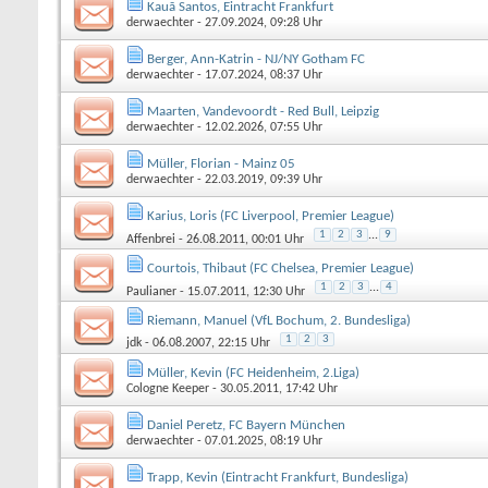
Kauã Santos, Eintracht Frankfurt
derwaechter
- 27.09.2024, 09:28 Uhr
Berger, Ann-Katrin - NJ/NY Gotham FC
derwaechter
- 17.07.2024, 08:37 Uhr
Maarten, Vandevoordt - Red Bull, Leipzig
derwaechter
- 12.02.2026, 07:55 Uhr
Müller, Florian - Mainz 05
derwaechter
- 22.03.2019, 09:39 Uhr
Karius, Loris (FC Liverpool, Premier League)
1
2
3
...
9
Affenbrei
- 26.08.2011, 00:01 Uhr
Courtois, Thibaut (FC Chelsea, Premier League)
1
2
3
...
4
Paulianer
- 15.07.2011, 12:30 Uhr
Riemann, Manuel (VfL Bochum, 2. Bundesliga)
1
2
3
jdk
- 06.08.2007, 22:15 Uhr
Müller, Kevin (FC Heidenheim, 2.Liga)
Cologne Keeper
- 30.05.2011, 17:42 Uhr
Daniel Peretz, FC Bayern München
derwaechter
- 07.01.2025, 08:19 Uhr
Trapp, Kevin (Eintracht Frankfurt, Bundesliga)