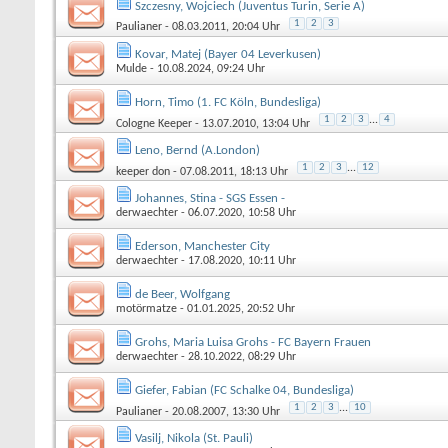
Szczesny, Wojciech (Juventus Turin, Serie A)
1
2
3
Paulianer
- 08.03.2011, 20:04 Uhr
Kovar, Matej (Bayer 04 Leverkusen)
Mulde
- 10.08.2024, 09:24 Uhr
Horn, Timo (1. FC Köln, Bundesliga)
1
2
3
...
4
Cologne Keeper
- 13.07.2010, 13:04 Uhr
Leno, Bernd (A.London)
1
2
3
...
12
keeper don
- 07.08.2011, 18:13 Uhr
Johannes, Stina - SGS Essen -
derwaechter
- 06.07.2020, 10:58 Uhr
Ederson, Manchester City
derwaechter
- 17.08.2020, 10:11 Uhr
de Beer, Wolfgang
motörmatze
- 01.01.2025, 20:52 Uhr
Grohs, Maria Luisa Grohs - FC Bayern Frauen
derwaechter
- 28.10.2022, 08:29 Uhr
Giefer, Fabian (FC Schalke 04, Bundesliga)
1
2
3
...
10
Paulianer
- 20.08.2007, 13:30 Uhr
Vasilj, Nikola (St. Pauli)