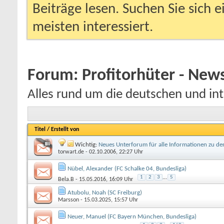
Beiträge lesen. Suchen Sie sich 
meisten interessiert.
Forum:
Profitorhüter - Ne
Alles rund um die deutschen und int
Titel
/
Erstellt von
Wichtig:
Neues Unterforum für alle Informationen zu de
torwart.de
- 02.10.2006, 22:27 Uhr
Nübel, Alexander (FC Schalke 04, Bundesliga)
1
2
3
...
5
Bela.B
- 15.05.2016, 16:09 Uhr
Atubolu, Noah (SC Freiburg)
Marsson
- 15.03.2025, 15:57 Uhr
Neuer, Manuel (FC Bayern München, Bundesliga)