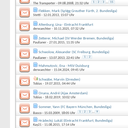
1
2
3
...
15
The Transporter
- 09.08.2008, 21:32 Uhr
Flekken, Mark (SpVgg Greuther Fürth, 2. Bundesliga)
Stetti
- 12.01.2013, 15:07 Uhr
Altenburg, Lina - Eintracht Frankfurt
derwaechter
- 10.11.2025, 07:32 Uhr
Zetterer, Michael (SV Werder Bremen, Bundesliga)
Paulianer
- 27.01.2015, 11:35 Uhr
Schwolow, Alexander (SC Freiburg, Bundesliga)
1
2
Paulianer
- 13.07.2013, 22:41 Uhr
Mahmutovic, Ena - MSV Duisburg
derwaechter
- 15.04.2024, 09:45 Uhr
Schwäbe, Marvin (Dresden)
Tobias
- 19.07.2015, 04:44 Uhr
Onana, André (Ajax Amsterdam)
Tobias
- 18.02.2019, 10:02 Uhr
Sommer, Yann (FC Bayern München, Bundesliga)
1
2
3
...
9
Basco
- 15.03.2009, 18:05 Uhr
Hrádecký, Lukáš (Eintracht Frankfurt, Bundesliga)
Kay21
- 11.08.2015, 17:14 Uhr