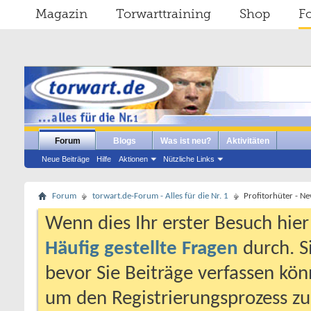
Magazin
Torwarttraining
Shop
F
Forum
Blogs
Was ist neu?
Aktivitäten
Neue Beiträge
Hilfe
Aktionen
Nützliche Links
Forum
torwart.de-Forum - Alles für die Nr. 1
Profitorhüter - N
Wenn dies Ihr erster Besuch hier i
Häufig gestellte Fragen
durch. S
bevor Sie Beiträge verfassen könn
um den Registrierungsprozess zu 