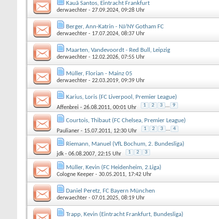
Kauã Santos, Eintracht Frankfurt
derwaechter
- 27.09.2024, 09:28 Uhr
Berger, Ann-Katrin - NJ/NY Gotham FC
derwaechter
- 17.07.2024, 08:37 Uhr
Maarten, Vandevoordt - Red Bull, Leipzig
derwaechter
- 12.02.2026, 07:55 Uhr
Müller, Florian - Mainz 05
derwaechter
- 22.03.2019, 09:39 Uhr
Karius, Loris (FC Liverpool, Premier League)
1
2
3
...
9
Affenbrei
- 26.08.2011, 00:01 Uhr
Courtois, Thibaut (FC Chelsea, Premier League)
1
2
3
...
4
Paulianer
- 15.07.2011, 12:30 Uhr
Riemann, Manuel (VfL Bochum, 2. Bundesliga)
1
2
3
jdk
- 06.08.2007, 22:15 Uhr
Müller, Kevin (FC Heidenheim, 2.Liga)
Cologne Keeper
- 30.05.2011, 17:42 Uhr
Daniel Peretz, FC Bayern München
derwaechter
- 07.01.2025, 08:19 Uhr
Trapp, Kevin (Eintracht Frankfurt, Bundesliga)