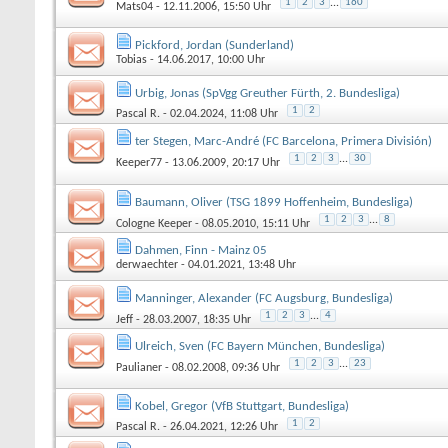
1
2
3
...
160
Mats04
- 12.11.2006, 15:50 Uhr
Pickford, Jordan (Sunderland)
Tobias
- 14.06.2017, 10:00 Uhr
Urbig, Jonas (SpVgg Greuther Fürth, 2. Bundesliga)
1
2
Pascal R.
- 02.04.2024, 11:08 Uhr
ter Stegen, Marc-André (FC Barcelona, Primera División)
1
2
3
...
30
Keeper77
- 13.06.2009, 20:17 Uhr
Baumann, Oliver (TSG 1899 Hoffenheim, Bundesliga)
1
2
3
...
8
Cologne Keeper
- 08.05.2010, 15:11 Uhr
Dahmen, Finn - Mainz 05
derwaechter
- 04.01.2021, 13:48 Uhr
Manninger, Alexander (FC Augsburg, Bundesliga)
1
2
3
...
4
Jeff
- 28.03.2007, 18:35 Uhr
Ulreich, Sven (FC Bayern München, Bundesliga)
1
2
3
...
23
Paulianer
- 08.02.2008, 09:36 Uhr
Kobel, Gregor (VfB Stuttgart, Bundesliga)
1
2
Pascal R.
- 26.04.2021, 12:26 Uhr