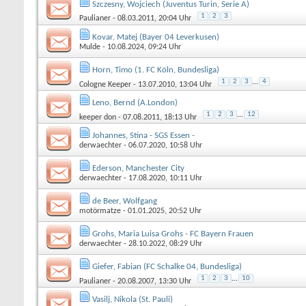
Szczesny, Wojciech (Juventus Turin, Serie A)
1
2
3
Paulianer
- 08.03.2011, 20:04 Uhr
Kovar, Matej (Bayer 04 Leverkusen)
Mulde
- 10.08.2024, 09:24 Uhr
Horn, Timo (1. FC Köln, Bundesliga)
1
2
3
...
4
Cologne Keeper
- 13.07.2010, 13:04 Uhr
Leno, Bernd (A.London)
1
2
3
...
12
keeper don
- 07.08.2011, 18:13 Uhr
Johannes, Stina - SGS Essen -
derwaechter
- 06.07.2020, 10:58 Uhr
Ederson, Manchester City
derwaechter
- 17.08.2020, 10:11 Uhr
de Beer, Wolfgang
motörmatze
- 01.01.2025, 20:52 Uhr
Grohs, Maria Luisa Grohs - FC Bayern Frauen
derwaechter
- 28.10.2022, 08:29 Uhr
Giefer, Fabian (FC Schalke 04, Bundesliga)
1
2
3
...
10
Paulianer
- 20.08.2007, 13:30 Uhr
Vasilj, Nikola (St. Pauli)