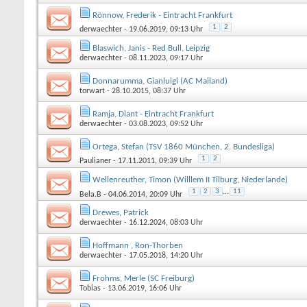
Rönnow, Frederik - Eintracht Frankfurt
1
2
derwaechter
- 19.06.2019, 09:13 Uhr
Blaswich, Janis - Red Bull, Leipzig
derwaechter
- 08.11.2023, 09:17 Uhr
Donnarumma, Gianluigi (AC Mailand)
torwart
- 28.10.2015, 08:37 Uhr
Ramja, Diant - Eintracht Frankfurt
derwaechter
- 03.08.2023, 09:52 Uhr
Ortega, Stefan (TSV 1860 München, 2. Bundesliga)
1
2
Paulianer
- 17.11.2011, 09:39 Uhr
Wellenreuther, Timon (Willlem II Tilburg, Niederlande)
1
2
3
...
11
Bela.B
- 04.06.2014, 20:09 Uhr
Drewes, Patrick
derwaechter
- 16.12.2024, 08:03 Uhr
Hoffmann , Ron-Thorben
derwaechter
- 17.05.2018, 14:20 Uhr
Frohms, Merle (SC Freiburg)
Tobias
- 13.06.2019, 16:06 Uhr