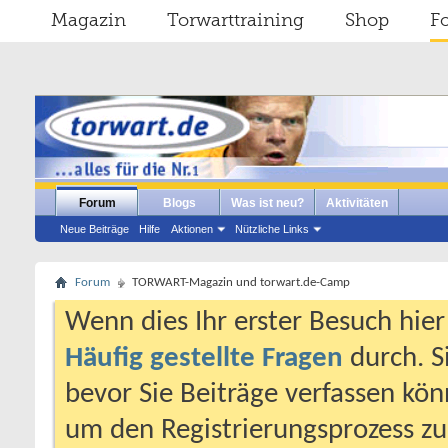
Magazin
Torwarttraining
Shop
F
Forum
Blogs
Was ist neu?
Aktivitäten
Neue Beiträge
Hilfe
Aktionen
Nützliche Links
Forum
TORWART-Magazin und torwart.de-Camp
Wenn dies Ihr erster Besuch hier i
Häufig gestellte Fragen
durch. S
bevor Sie Beiträge verfassen könn
um den Registrierungsprozess zu 