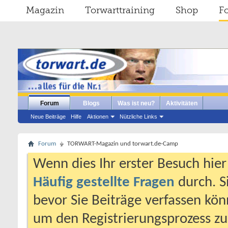
Magazin
Torwarttraining
Shop
F
Forum
Blogs
Was ist neu?
Aktivitäten
Neue Beiträge
Hilfe
Aktionen
Nützliche Links
Forum
TORWART-Magazin und torwart.de-Camp
Wenn dies Ihr erster Besuch hier i
Häufig gestellte Fragen
durch. S
bevor Sie Beiträge verfassen könn
um den Registrierungsprozess zu 