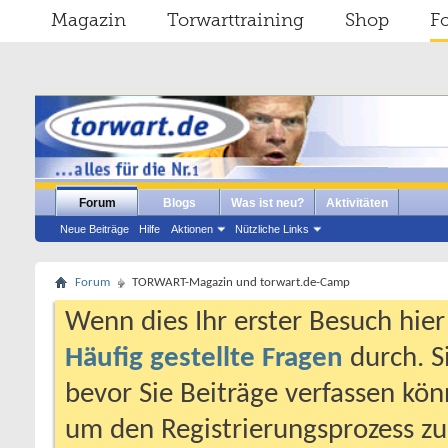
Magazin
Torwarttraining
Shop
F
Forum
Blogs
Was ist neu?
Aktivitäten
Neue Beiträge
Hilfe
Aktionen
Nützliche Links
Forum
TORWART-Magazin und torwart.de-Camp
Wenn dies Ihr erster Besuch hier i
Häufig gestellte Fragen
durch. S
bevor Sie Beiträge verfassen könn
um den Registrierungsprozess zu 