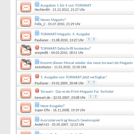
Ausgaben 1 bis 4 von TORWART
Hechter84
- 21.12.2012, 21:27 Uhr
Neues Magazin?
Felix_2
- 01.07.2010, 21:29 Uhr
TORWART-Magazin: 4. Ausgabe
1
2
Paulianer
- 11.08.2010, 13:27 Uhr
TORWART-Zeitschrift kostenlos?
wiepie86
- 04.03.2010, 18:51 Uhr
Kommt diesen Monat wieder das neue torwart.de-Magazin 
Juniorkatze
- 11.01.2010, 15:50 Uhr
3. Ausgabe von TORWART jetzt verfügbar!
1
2
Paulianer
- 19.01.2009, 20:46 Uhr
Torwart - Das erste Print-Magazin Für Torhüter
1
2
torwart.de
- 22.01.2007, 23:08 Uhr
Neue Ausgabe?
Super-Elfe
- 16.11.2008, 19:19 Uhr
Ausrüstervertrag Reusch Gewinnspiel
AndyFn15
- 05.05.2007, 12:52 Uhr