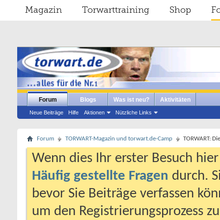
Magazin
Torwarttraining
Shop
F
Forum
Blogs
Was ist neu?
Aktivitäten
Neue Beiträge
Hilfe
Aktionen
Nützliche Links
Forum
TORWART-Magazin und torwart.de-Camp
TORWART: Die e
Wenn dies Ihr erster Besuch hier i
Häufig gestellte Fragen
durch. S
bevor Sie Beiträge verfassen könn
um den Registrierungsprozess zu 