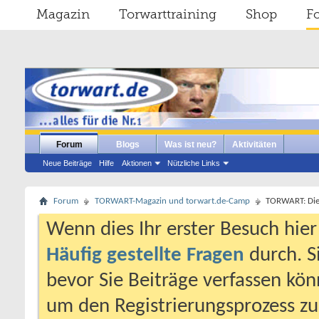
Magazin
Torwarttraining
Shop
F
Forum
Blogs
Was ist neu?
Aktivitäten
Neue Beiträge
Hilfe
Aktionen
Nützliche Links
Forum
TORWART-Magazin und torwart.de-Camp
TORWART: Die e
Wenn dies Ihr erster Besuch hier i
Häufig gestellte Fragen
durch. S
bevor Sie Beiträge verfassen könn
um den Registrierungsprozess zu 