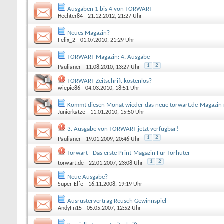
Ausgaben 1 bis 4 von TORWART
Hechter84
- 21.12.2012, 21:27 Uhr
Neues Magazin?
Felix_2
- 01.07.2010, 21:29 Uhr
TORWART-Magazin: 4. Ausgabe
1
2
Paulianer
- 11.08.2010, 13:27 Uhr
TORWART-Zeitschrift kostenlos?
wiepie86
- 04.03.2010, 18:51 Uhr
Kommt diesen Monat wieder das neue torwart.de-Magazin 
Juniorkatze
- 11.01.2010, 15:50 Uhr
3. Ausgabe von TORWART jetzt verfügbar!
1
2
Paulianer
- 19.01.2009, 20:46 Uhr
Torwart - Das erste Print-Magazin Für Torhüter
1
2
torwart.de
- 22.01.2007, 23:08 Uhr
Neue Ausgabe?
Super-Elfe
- 16.11.2008, 19:19 Uhr
Ausrüstervertrag Reusch Gewinnspiel
AndyFn15
- 05.05.2007, 12:52 Uhr