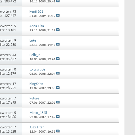
ts: 108.492
16.11.2009,
20:49
worten: 93
Kenji 101
ts: 127.447
31.01.2009,
11:12
tworten: 5
Anna-Lisa
its: 13.181
29.11.2008,
21:17
tworten: 9
Luke
its: 22.230
22.11.2008,
14:48
worten: 43
Felix_2
its: 35.637
18.05.2008,
19:41
tworten: 0
torwart.de
its: 12.679
08.01.2008,
22:04
worten: 17
KingKahn
its: 28.251
13.07.2007,
23:00
tworten: 7
Future
its: 17.895
07.06.2007,
22:06
tworten: 5
Mirco_1848
its: 18.066
22.04.2007,
17:49
tworten: 7
Alex Titan
its: 15.528
12.04.2007,
16:31