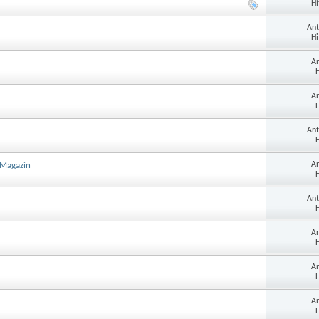
Hi
Ant
Hi
An
H
An
H
Ant
H
An
-Magazin
H
Ant
H
An
H
An
H
An
H