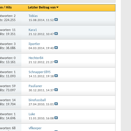
en
/
Hits
Letzter Beitrag von
tworten: 2
Tobias
ts: 224.255
15.08.2014,
11:52
worten: 11
Kara1
its: 19.351
21.12.2012,
10:47
tworten: 3
ilportier
its: 36.086
04.03.2014,
19:40
tworten: 0
Hechter84
its: 13.161
21.12.2012,
21:27
tworten: 1
Schnapper1895
its: 11.093
14.11.2012,
19:18
worten: 59
Paulianer
its: 73.097
30.12.2011,
14:37
worten: 14
binofussball
its: 19.704
27.04.2010,
15:01
tworten: 1
Luke
its: 14.696
11.01.2010,
16:08
worten: 68
vflkeeper