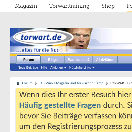
Magazin
Torwarttraining
Shop
F
Forum
Blogs
Was ist neu?
Aktivitäten
Neue Beiträge
Hilfe
Aktionen
Nützliche Links
Forum
TORWART-Magazin und torwart.de-Camp
TORWART: Die e
Wenn dies Ihr erster Besuch hier i
Häufig gestellte Fragen
durch. S
bevor Sie Beiträge verfassen könn
um den Registrierungsprozess zu 