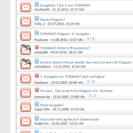
Ausgaben 1 bis 4 von TORWART
Hechter84
- 21.12.2012, 21:27 Uhr
Neues Magazin?
Felix_2
- 01.07.2010, 21:29 Uhr
TORWART-Magazin: 4. Ausgabe
1
2
Paulianer
- 11.08.2010, 13:27 Uhr
TORWART-Zeitschrift kostenlos?
wiepie86
- 04.03.2010, 18:51 Uhr
Kommt diesen Monat wieder das neue torwart.de-Magazin 
Juniorkatze
- 11.01.2010, 15:50 Uhr
3. Ausgabe von TORWART jetzt verfügbar!
1
2
Paulianer
- 19.01.2009, 20:46 Uhr
Torwart - Das erste Print-Magazin Für Torhüter
1
2
torwart.de
- 22.01.2007, 23:08 Uhr
Neue Ausgabe?
Super-Elfe
- 16.11.2008, 19:19 Uhr
Ausrüstervertrag Reusch Gewinnspiel
AndyFn15
- 05.05.2007, 12:52 Uhr