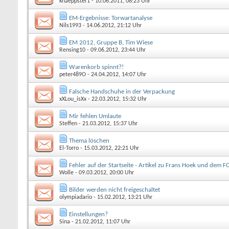
knaeppster1
- 10.06.2011, 08:23 Uhr
EM-Ergebnisse: Torwartanalyse
Nils1993
- 14.06.2012, 21:12 Uhr
EM 2012, Gruppe B, Tim Wiese
Rensing10
- 09.06.2012, 23:44 Uhr
Warenkorb spinnt?!
peter489O
- 24.04.2012, 14:07 Uhr
Falsche Handschuhe in der Verpackung
xXLou_isXx
- 22.03.2012, 15:32 Uhr
Mir fehlen Umlaute
Steffen
- 21.03.2012, 15:37 Uhr
Thema löschen
El-Torro
- 15.03.2012, 22:21 Uhr
Fehler auf der Startseite - Artikel zu Frans Hoek und dem F
Wolle
- 09.03.2012, 20:00 Uhr
Bilder werden nicht freigeschaltet
olympiadario
- 15.02.2012, 13:21 Uhr
Einstellungen?
Sina
- 21.02.2012, 11:07 Uhr