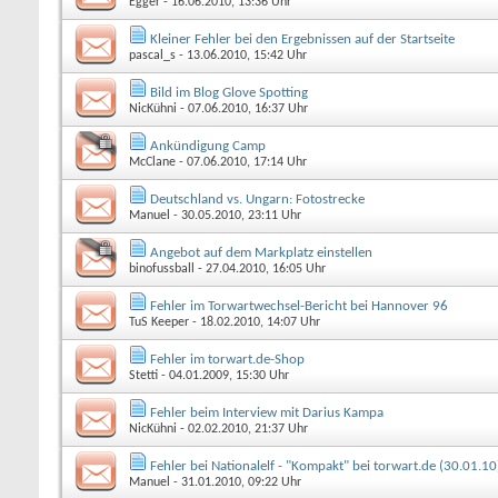
Egger
- 16.06.2010, 13:36 Uhr
Kleiner Fehler bei den Ergebnissen auf der Startseite
pascal_s
- 13.06.2010, 15:42 Uhr
Bild im Blog Glove Spotting
NicKühni
- 07.06.2010, 16:37 Uhr
Ankündigung Camp
McClane
- 07.06.2010, 17:14 Uhr
Deutschland vs. Ungarn: Fotostrecke
Manuel
- 30.05.2010, 23:11 Uhr
Angebot auf dem Markplatz einstellen
binofussball
- 27.04.2010, 16:05 Uhr
Fehler im Torwartwechsel-Bericht bei Hannover 96
TuS Keeper
- 18.02.2010, 14:07 Uhr
Fehler im torwart.de-Shop
Stetti
- 04.01.2009, 15:30 Uhr
Fehler beim Interview mit Darius Kampa
NicKühni
- 02.02.2010, 21:37 Uhr
Fehler bei Nationalelf - "Kompakt" bei torwart.de (30.01.10
Manuel
- 31.01.2010, 09:22 Uhr