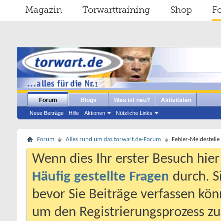
Magazin
Torwarttraining
Shop
F
Forum
Blogs
Was ist neu?
Aktivitäten
Neue Beiträge
Hilfe
Aktionen
Nützliche Links
Forum
Alles rund um das torwart.de-Forum
Fehler-Meldestelle
Wenn dies Ihr erster Besuch hier i
Häufig gestellte Fragen
durch. S
bevor Sie Beiträge verfassen könn
um den Registrierungsprozess zu 