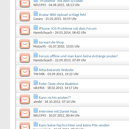
"Probleme" mit dem Scrollen
Nils1993
- 04.06.2015, 16:13 Uhr
Avatar-Bild Upload schlägt fehl
Cavary
- 25.02.2015, 10:59 Uhr
iPhone: iOS-Probleme mit dem Forum
HannSchuach
- 24.01.2014, 06:42 Uhr
torwart.de-Shop
Matze95
- 05.07.2010, 13:01 Uhr
Forum offline und man kann keine Anhänge posten!
HannSchuach
- 22.09.2013, 07:49 Uhr
Attackierende Website
TW-MiK
- 03.09.2013, 19:22 Uhr
Enter-Taste ohne Reaktion
nik1904
- 18.02.2013, 14:17 Uhr
Kann nichts posten?!
alexbl
- 16.10.2012, 07:14 Uhr
Interview mit Daniel Haas
Nils1993
- 10.07.2012, 00:44 Uhr
Kann keine Nachrichten und keine PNs senden