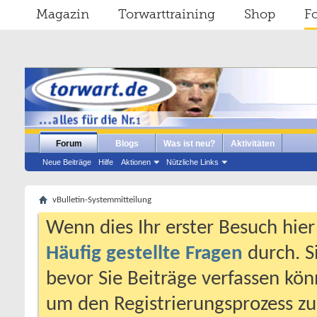
Magazin
Torwarttraining
Shop
F
Forum
Blogs
Was ist neu?
Aktivitäten
Neue Beiträge
Hilfe
Aktionen
Nützliche Links
vBulletin-Systemmitteilung
Wenn dies Ihr erster Besuch hier i
Häufig gestellte Fragen
durch. S
bevor Sie Beiträge verfassen könn
um den Registrierungsprozess zu 