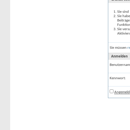
Sie sind
Sie habe
Beiträge
Funktio
Sie vers
Aktivier
Sie müssen
r
Anmelden
Benutzernam
Kennwort:
Angemelde