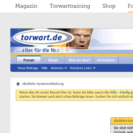
Magazin
Torwarttraining
Shop
F
Forum
Blogs
Was ist neu?
Aktivitäten
Neue Beiträge
Hilfe
Aktionen
Nützliche Links
vBulletin-Systemmitteilung
Wenn dies Ihr erster Besuch hier ist, lesen Sie bitte zuerst die
Hilfe - Häufig g
starten. Sie können auch jetzt schon Beiträge lesen. Suchen Sie sich einfach 
vBulletin-Sy
Sie sind ni
Gründe sein