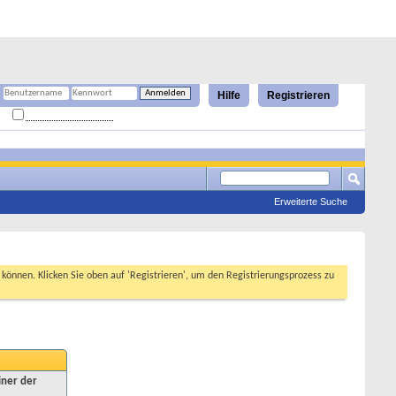
Hilfe
Registrieren
Angemeldet bleiben?
Erweiterte Suche
n können. Klicken Sie oben auf 'Registrieren', um den Registrierungsprozess zu
iner der