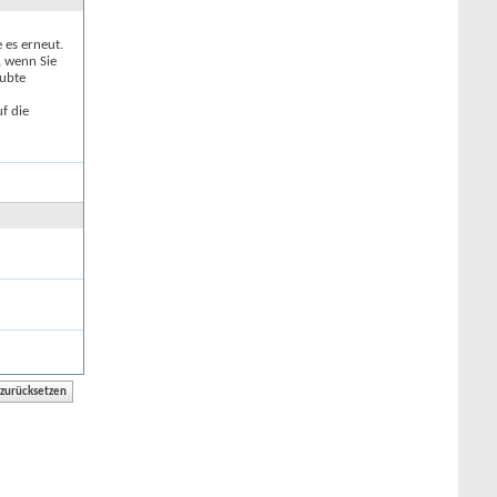
e es erneut.
, wenn Sie
aubte
f die