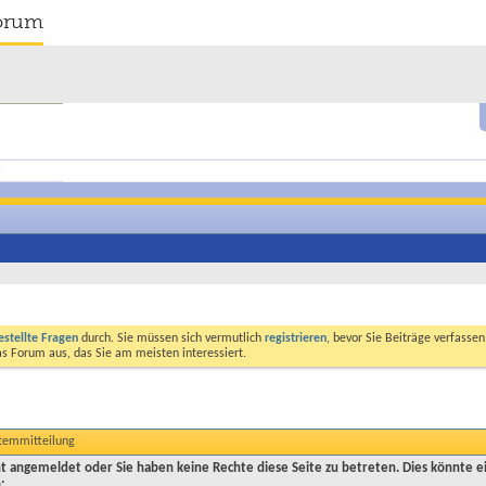
orum
estellte Fragen
durch. Sie müssen sich vermutlich
registrieren
, bevor Sie Beiträge verfasse
das Forum aus, das Sie am meisten interessiert.
stemmitteilung
cht angemeldet oder Sie haben keine Rechte diese Seite zu betreten. Dies könnte e
: