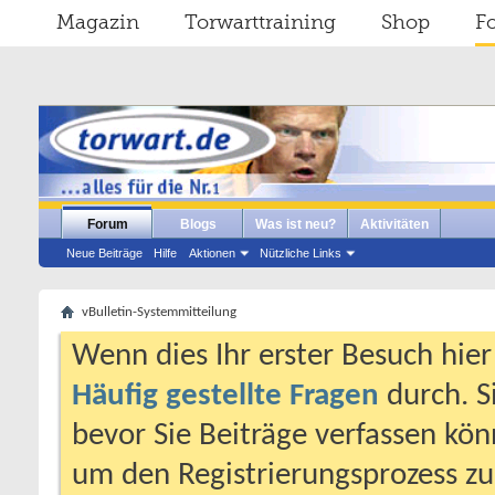
Magazin
Torwarttraining
Shop
F
Forum
Blogs
Was ist neu?
Aktivitäten
Neue Beiträge
Hilfe
Aktionen
Nützliche Links
vBulletin-Systemmitteilung
Wenn dies Ihr erster Besuch hier i
Häufig gestellte Fragen
durch. S
bevor Sie Beiträge verfassen könn
um den Registrierungsprozess zu 