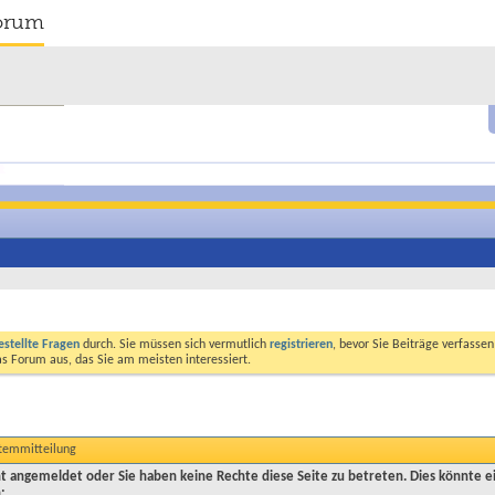
orum
estellte Fragen
durch. Sie müssen sich vermutlich
registrieren
, bevor Sie Beiträge verfasse
das Forum aus, das Sie am meisten interessiert.
stemmitteilung
cht angemeldet oder Sie haben keine Rechte diese Seite zu betreten. Dies könnte e
: