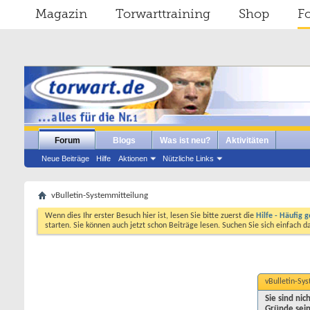
Magazin
Torwarttraining
Shop
F
Forum
Blogs
Was ist neu?
Aktivitäten
Neue Beiträge
Hilfe
Aktionen
Nützliche Links
vBulletin-Systemmitteilung
Wenn dies Ihr erster Besuch hier ist, lesen Sie bitte zuerst die
Hilfe - Häufig g
starten. Sie können auch jetzt schon Beiträge lesen. Suchen Sie sich einfach 
vBulletin-Sy
Sie sind ni
Gründe sein