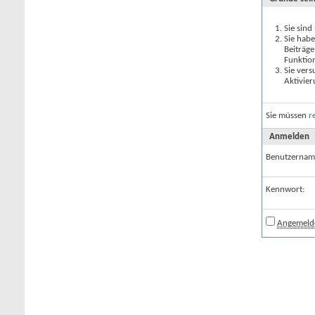
Sie sind
Sie habe
Beiträge
Funktio
Sie vers
Aktivier
Sie müssen
r
Anmelden
Benutzernam
Kennwort:
Angemelde