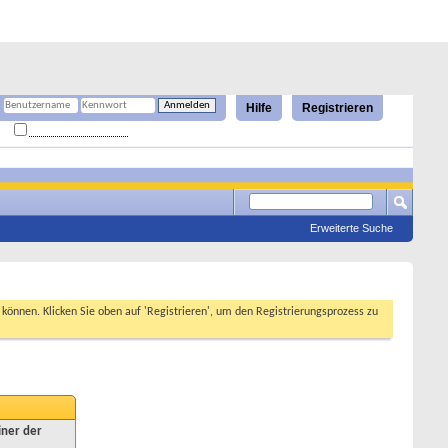
Hilfe
Registrieren
Angemeldet bleiben?
Erweiterte Suche
n können. Klicken Sie oben auf 'Registrieren', um den Registrierungsprozess zu
iner der