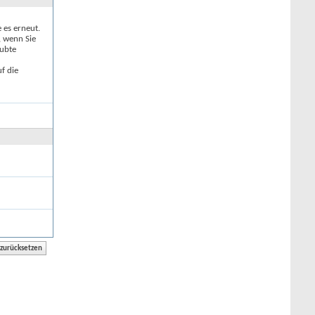
e es erneut.
, wenn Sie
aubte
f die