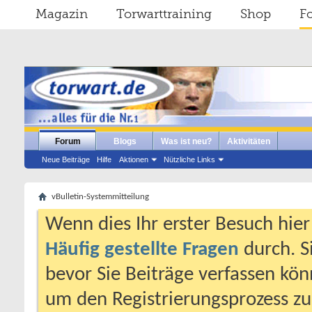
Magazin
Torwarttraining
Shop
F
Forum
Blogs
Was ist neu?
Aktivitäten
Neue Beiträge
Hilfe
Aktionen
Nützliche Links
vBulletin-Systemmitteilung
Wenn dies Ihr erster Besuch hier i
Häufig gestellte Fragen
durch. S
bevor Sie Beiträge verfassen könn
um den Registrierungsprozess zu 