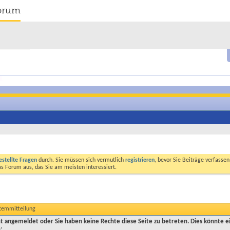
orum
estellte Fragen
durch. Sie müssen sich vermutlich
registrieren
, bevor Sie Beiträge verfasse
das Forum aus, das Sie am meisten interessiert.
stemmitteilung
cht angemeldet oder Sie haben keine Rechte diese Seite zu betreten. Dies könnte e
: