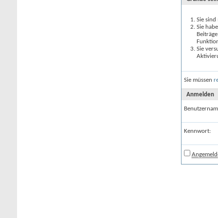
Sie sind
Sie habe
Beiträge
Funktio
Sie vers
Aktivier
Sie müssen
r
Anmelden
Benutzernam
Kennwort:
Angemelde