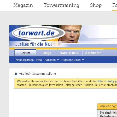
Magazin
Torwarttraining
Shop
F
Forum
Blogs
Was ist neu?
Aktivitäten
Neue Beiträge
Hilfe
Aktionen
Nützliche Links
vBulletin-Systemmitteilung
Wenn dies Ihr erster Besuch hier ist, lesen Sie bitte zuerst die
Hilfe - Häufig g
starten. Sie können auch jetzt schon Beiträge lesen. Suchen Sie sich einfach 
vBulletin-Sy
Sie sind ni
Gründe sein