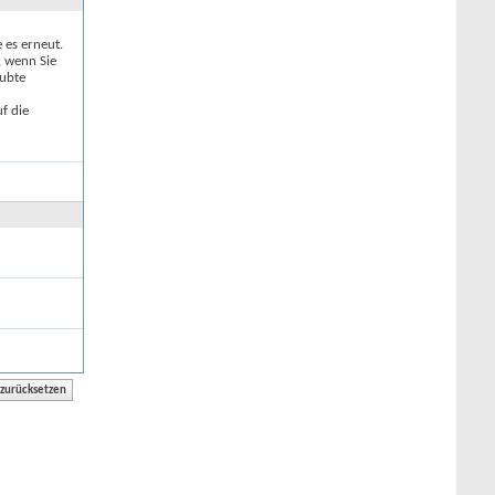
e es erneut.
, wenn Sie
aubte
f die