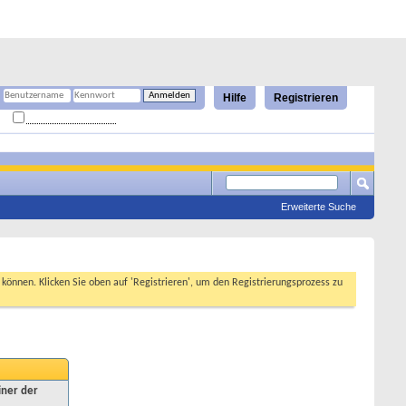
Hilfe
Registrieren
Angemeldet bleiben?
Erweiterte Suche
n können. Klicken Sie oben auf 'Registrieren', um den Registrierungsprozess zu
iner der