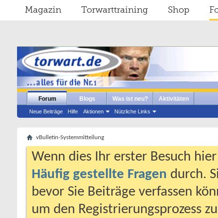
Magazin
Torwarttraining
Shop
F
Forum
Blogs
Was ist neu?
Aktivitäten
Neue Beiträge
Hilfe
Aktionen
Nützliche Links
vBulletin-Systemmitteilung
Wenn dies Ihr erster Besuch hier i
Häufig gestellte Fragen
durch. S
bevor Sie Beiträge verfassen könn
um den Registrierungsprozess zu 