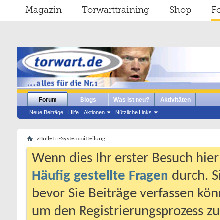
Magazin
Torwarttraining
Shop
F
Forum
Blogs
Was ist neu?
Aktivitäten
Neue Beiträge
Hilfe
Aktionen
Nützliche Links
vBulletin-Systemmitteilung
Wenn dies Ihr erster Besuch hier i
Häufig gestellte Fragen
durch. S
bevor Sie Beiträge verfassen könn
um den Registrierungsprozess zu 