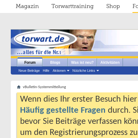
Magazin
Torwarttraining
Shop
F
Forum
Blogs
Was ist neu?
Aktivitäten
Neue Beiträge
Hilfe
Aktionen
Nützliche Links
vBulletin-Systemmitteilung
Wenn dies Ihr erster Besuch hier i
Häufig gestellte Fragen
durch. S
bevor Sie Beiträge verfassen könn
um den Registrierungsprozess zu 